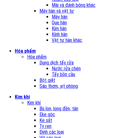
Mài và đánh bóng khác
Máy hàn và vật tư
Máy hàn
Que hàn
Kìm hàn
Kính hàn
Vật tư hàn khác
Hóa phẩm
Hóa phẩm
Dung dịch tẩy rửa
Nước rửa chén
Tẩy bồn cầu
Bột giặt
Sáp thơm, xịt phòng
Kim khí
Kim khí
Bù lon, long đền, tán
Eke góc
Ke sắt
Ty ren
Đinh các loại
Vít các loại