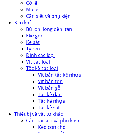
Cờ lê
Mỏ lết
Cần siết và phụ kiện
Kim khí
Bù lon, long đền, tán
Eke góc
Ke sắt
Ty ren
Đinh các loại
Vít các loại
Tắc kê các loại
Vít bắn tắc kê nhựa
Vít bắn tôn
Vít bắn gỗ
Tắc kê đạn
Tắc kê nhựa
Tắc kê sắt
Thiết bị và vật tư khác
Các loại keo và phụ kiện
Keo con chó