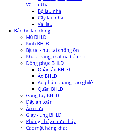
Vật tư khác
Bộ lau nhà
Cây lau nhà
Vải lau
Bảo hộ lao động
Mũ BHLĐ
Kính BHLĐ
Bịt tai - nút tai chống ồn
Khẩu trang, mặt nạ bảo hộ
Đồng phục BHLĐ
Quần áo BHLĐ
Áo BHLĐ
Áo phản quang - áo ghilê
Quần BHLĐ
Găng tay BHLĐ
Dây an toàn
Áo mưa
Giày - ủng BHLĐ
Phòng cháy chữa cháy
Các mặt hàng khác