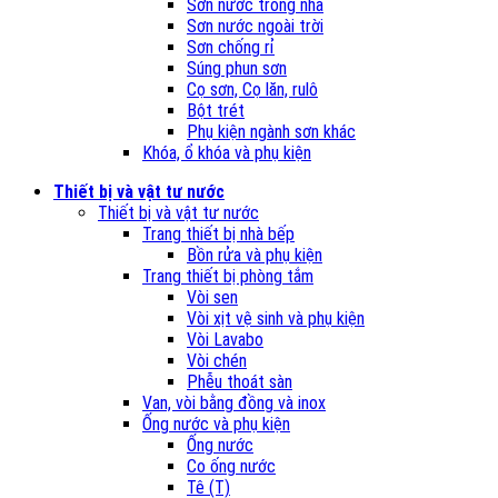
Sơn nước trong nhà
Sơn nước ngoài trời
Sơn chống rỉ
Súng phun sơn
Cọ sơn, Cọ lăn, rulô
Bột trét
Phụ kiện ngành sơn khác
Khóa, ổ khóa và phụ kiện
Thiết bị và vật tư nước
Thiết bị và vật tư nước
Trang thiết bị nhà bếp
Bồn rửa và phụ kiện
Trang thiết bị phòng tắm
Vòi sen
Vòi xịt vệ sinh và phụ kiện
Vòi Lavabo
Vòi chén
Phễu thoát sàn
Van, vòi bằng đồng và inox
Ống nước và phụ kiện
Ống nước
Co ống nước
Tê (T)