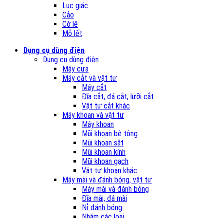
Lục giác
Cảo
Cờ lê
Mỏ lết
Dụng cụ dùng điện
Dụng cụ dùng điện
Máy cưa
Máy cắt và vật tư
Máy cắt
Đĩa cắt, đá cắt, lưỡi cắt
Vật tư cắt khác
Máy khoan và vật tư
Máy khoan
Mũi khoan bê tông
Mũi khoan sắt
Mũi khoan kính
Mũi khoan gạch
Vật tư khoan khác
Máy mài và đánh bóng, vật tư
Máy mài và đánh bóng
Đĩa mài, đá mài
Nỉ đánh bóng
Nhám các loại