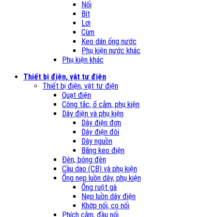
Nối
Bít
Lơi
Cùm
Keo dán ống nước
Phụ kiện nước khác
Phụ kiện khác
Thiết bị điện, vật tư điện
Thiết bị điện, vật tư điện
Quạt điện
Công tắc, ổ cắm, phụ kiện
Dây điện và phụ kiện
Dây điện đơn
Dây điện đôi
Dây nguồn
Băng keo điện
Đèn, bóng đèn
Cầu dao (CB) và phụ kiện
Ống nẹp luồn dây, phụ kiện
Ống ruột gà
Nẹp luồn dây điện
Khớp nối, co nối
Phích cắm, đầu nối