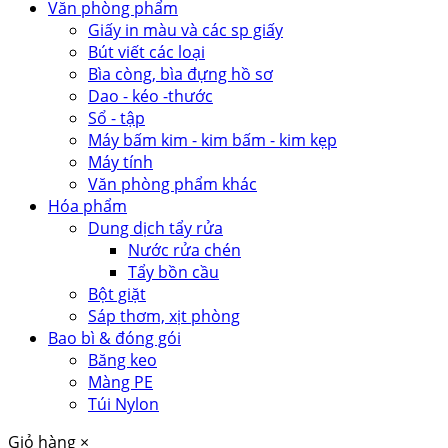
Văn phòng phẩm
Giấy in màu và các sp giấy
Bút viết các loại
Bìa còng, bìa đựng hồ sơ
Dao - kéo -thước
Sổ - tập
Máy bấm kim - kim bấm - kim kẹp
Máy tính
Văn phòng phẩm khác
Hóa phẩm
Dung dịch tẩy rửa
Nước rửa chén
Tẩy bồn cầu
Bột giặt
Sáp thơm, xịt phòng
Bao bì & đóng gói
Băng keo
Màng PE
Túi Nylon
Giỏ hàng
×