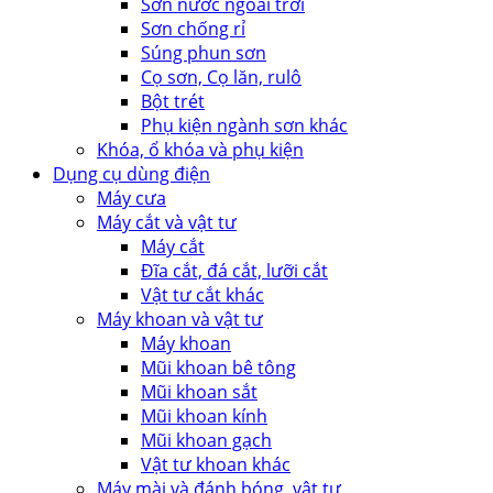
Sơn nước ngoài trời
Sơn chống rỉ
Súng phun sơn
Cọ sơn, Cọ lăn, rulô
Bột trét
Phụ kiện ngành sơn khác
Khóa, ổ khóa và phụ kiện
Dụng cụ dùng điện
Máy cưa
Máy cắt và vật tư
Máy cắt
Đĩa cắt, đá cắt, lưỡi cắt
Vật tư cắt khác
Máy khoan và vật tư
Máy khoan
Mũi khoan bê tông
Mũi khoan sắt
Mũi khoan kính
Mũi khoan gạch
Vật tư khoan khác
Máy mài và đánh bóng, vật tư