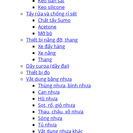
Keo dán sắt
Keo silicone
Tẩy rửa và chống rỉ sét
Chất tẩy Sumo
Acetone
Mỡ bò
Thiết bị nâng đỡ, thang
Xe đẩy hàng
Xe nâng
Thang
Dây curoa (dây đai)
Thiết bị đo
Vật dụng bằng nhựa
Thùng nhựa, bình nhựa
Can nhựa
Hũ nhựa
Sọt, rổ, giỏ nhựa
Thau, chậu, xô nhựa
Sóng nhựa
Tủ nhựa
Vật dụng nhựa khác