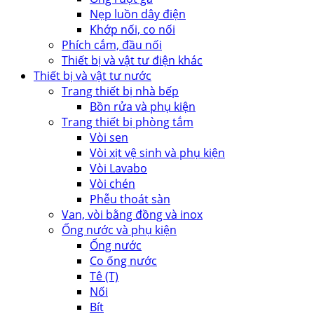
Nẹp luồn dây điện
Khớp nối, co nối
Phích cắm, đầu nối
Thiết bị và vật tư điện khác
Thiết bị và vật tư nước
Trang thiết bị nhà bếp
Bồn rửa và phụ kiện
Trang thiết bị phòng tắm
Vòi sen
Vòi xịt vệ sinh và phụ kiện
Vòi Lavabo
Vòi chén
Phễu thoát sàn
Van, vòi bằng đồng và inox
Ống nước và phụ kiện
Ống nước
Co ống nước
Tê (T)
Nối
Bít