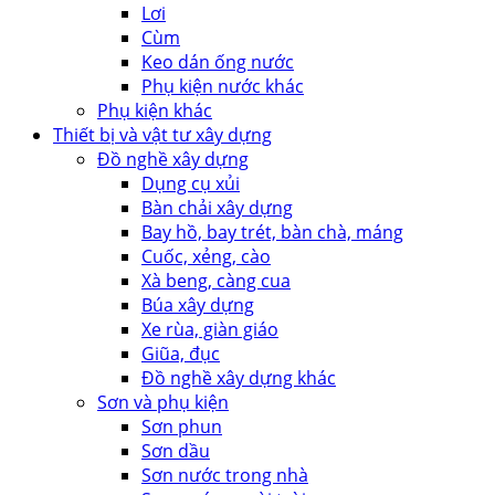
Lơi
Cùm
Keo dán ống nước
Phụ kiện nước khác
Phụ kiện khác
Thiết bị và vật tư xây dựng
Đồ nghề xây dựng
Dụng cụ xủi
Bàn chải xây dựng
Bay hồ, bay trét, bàn chà, máng
Cuốc, xẻng, cào
Xà beng, càng cua
Búa xây dựng
Xe rùa, giàn giáo
Giũa, đục
Đồ nghề xây dựng khác
Sơn và phụ kiện
Sơn phun
Sơn dầu
Sơn nước trong nhà