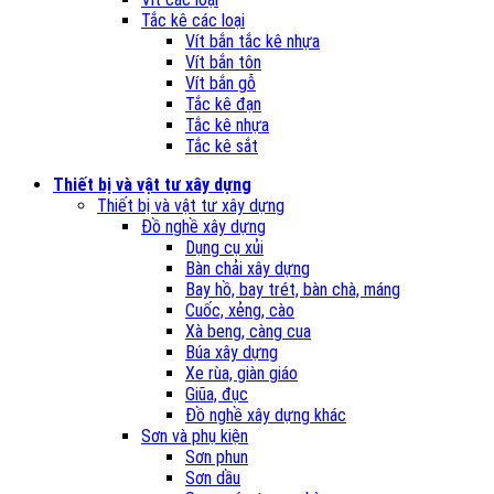
Tắc kê các loại
Vít bắn tắc kê nhựa
Vít bắn tôn
Vít bắn gỗ
Tắc kê đạn
Tắc kê nhựa
Tắc kê sắt
Thiết bị và vật tư xây dựng
Thiết bị và vật tư xây dựng
Đồ nghề xây dựng
Dụng cụ xủi
Bàn chải xây dựng
Bay hồ, bay trét, bàn chà, máng
Cuốc, xẻng, cào
Xà beng, càng cua
Búa xây dựng
Xe rùa, giàn giáo
Giũa, đục
Đồ nghề xây dựng khác
Sơn và phụ kiện
Sơn phun
Sơn dầu