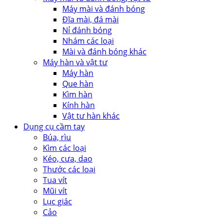
Máy mài và đánh bóng
Đĩa mài, đá mài
Nỉ đánh bóng
Nhám các loại
Mài và đánh bóng khác
Máy hàn và vật tư
Máy hàn
Que hàn
Kìm hàn
Kính hàn
Vật tư hàn khác
Dụng cụ cầm tay
Búa, rìu
Kìm các loại
Kéo, cưa, dao
Thước các loại
Tua vít
Mũi vít
Lục giác
Cảo