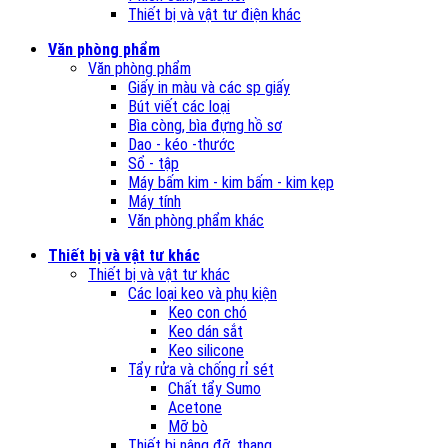
Thiết bị và vật tư điện khác
Văn phòng phẩm
Văn phòng phẩm
Giấy in màu và các sp giấy
Bút viết các loại
Bìa còng, bìa đựng hồ sơ
Dao - kéo -thước
Sổ - tập
Máy bấm kim - kim bấm - kim kẹp
Máy tính
Văn phòng phẩm khác
Thiết bị và vật tư khác
Thiết bị và vật tư khác
Các loại keo và phụ kiện
Keo con chó
Keo dán sắt
Keo silicone
Tẩy rửa và chống rỉ sét
Chất tẩy Sumo
Acetone
Mỡ bò
Thiết bị nâng đỡ, thang