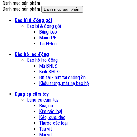
Danh mục sản phẩm
Danh mục sản phẩm
Danh mục sản phẩm
Bao bì & đóng gói
Bao bì & đóng gói
Băng keo
Màng PE
Túi Nylon
Bảo hộ lao động
Bảo hộ lao động
Mũ BHLĐ
Kính BHLĐ
Bịt tai - nút tai chống ồn
Khẩu trang, mặt nạ bảo hộ
Dụng cụ cầm tay
Dụng cụ cầm tay
Búa, rìu
Kìm các loại
Kéo, cưa, dao
Thước các loại
Tua vít
Mũi vít