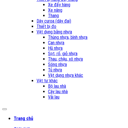
Xe đẩy hàng
Xe nâng
Thang
Dây curoa (dây đai)
Thiết bị đo
Vật dụng bằng nhựa
Thùng nhựa, bình nhựa
Can nhựa
Hũ nhựa
Sọt, rổ, giỏ nhựa
Thau, chậu, xô nhựa
Sóng nhựa
Tủ nhựa
Vật dụng nhựa khác
Vật tư khác
Bộ lau nhà
Cây lau nhà
Vải lau
Trang chủ