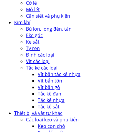
Cờ lê
Mỏ lết
Cần siết và phụ kiện
Kim khí
Bù lon, long đền, tán
Eke góc
Ke sắt
Ty ren
Đinh các loại
Vít các loại
Tắc kê các loại
Vít bắn tắc kê nhựa
Vít bắn tôn
Vít bắn gỗ
Tắc kê đạn
Tắc kê nhựa
Tắc kê sắt
Thiết bị và vật tư khác
Các loại keo và phụ kiện
Keo con chó