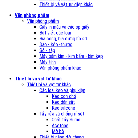
Thiết bị và vật tư điện khác
Văn phòng phẩm
Văn phòng phẩm
Giấy in màu và các sp giấy
Bút viết các loại
Bìa còng, bìa đựng hồ sơ
Dao - kéo -thước
Sổ - tập
Máy bấm kim - kim bấm - kim kẹp
Máy tính
Văn phòng phẩm khác
Thiết bị và vật tư khác
Thiết bị và vật tư khác
Các loại keo và phụ kiện
Keo con chó
Keo dán sắt
Keo silicone
Tẩy rửa và chống rỉ sét
Chất tẩy Sumo
Acetone
Mỡ bò
Thiết bị nâng đỡ, thang