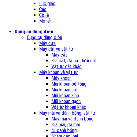
Lục giác
Cảo
Cờ lê
Mỏ lết
Dụng cụ dùng điện
Dụng cụ dùng điện
Máy cưa
Máy cắt và vật tư
Máy cắt
Đĩa cắt, đá cắt, lưỡi cắt
Vật tư cắt khác
Máy khoan và vật tư
Máy khoan
Mũi khoan bê tông
Mũi khoan sắt
Mũi khoan kính
Mũi khoan gạch
Vật tư khoan khác
Máy mài và đánh bóng, vật tư
Máy mài và đánh bóng
Đĩa mài, đá mài
Nỉ đánh bóng
Nhám các loại