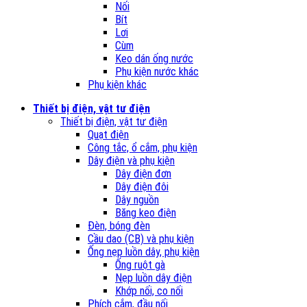
Nối
Bít
Lơi
Cùm
Keo dán ống nước
Phụ kiện nước khác
Phụ kiện khác
Thiết bị điện, vật tư điện
Thiết bị điện, vật tư điện
Quạt điện
Công tắc, ổ cắm, phụ kiện
Dây điện và phụ kiện
Dây điện đơn
Dây điện đôi
Dây nguồn
Băng keo điện
Đèn, bóng đèn
Cầu dao (CB) và phụ kiện
Ống nẹp luồn dây, phụ kiện
Ống ruột gà
Nẹp luồn dây điện
Khớp nối, co nối
Phích cắm, đầu nối