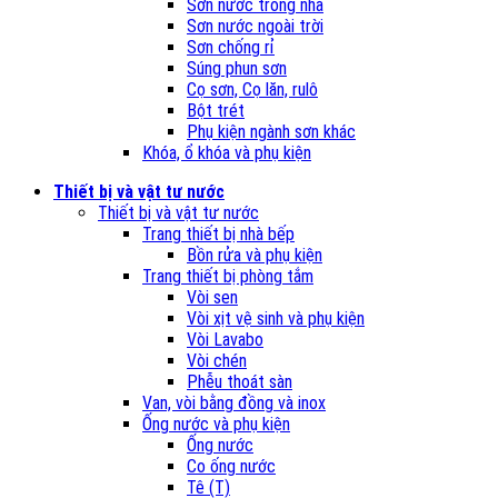
Sơn nước trong nhà
Sơn nước ngoài trời
Sơn chống rỉ
Súng phun sơn
Cọ sơn, Cọ lăn, rulô
Bột trét
Phụ kiện ngành sơn khác
Khóa, ổ khóa và phụ kiện
Thiết bị và vật tư nước
Thiết bị và vật tư nước
Trang thiết bị nhà bếp
Bồn rửa và phụ kiện
Trang thiết bị phòng tắm
Vòi sen
Vòi xịt vệ sinh và phụ kiện
Vòi Lavabo
Vòi chén
Phễu thoát sàn
Van, vòi bằng đồng và inox
Ống nước và phụ kiện
Ống nước
Co ống nước
Tê (T)