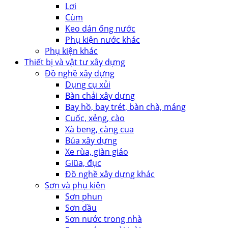
Lơi
Cùm
Keo dán ống nước
Phụ kiện nước khác
Phụ kiện khác
Thiết bị và vật tư xây dựng
Đồ nghề xây dựng
Dụng cụ xủi
Bàn chải xây dựng
Bay hồ, bay trét, bàn chà, máng
Cuốc, xẻng, cào
Xà beng, càng cua
Búa xây dựng
Xe rùa, giàn giáo
Giũa, đục
Đồ nghề xây dựng khác
Sơn và phụ kiện
Sơn phun
Sơn dầu
Sơn nước trong nhà