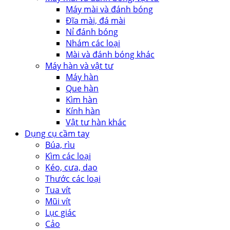
Máy mài và đánh bóng
Đĩa mài, đá mài
Nỉ đánh bóng
Nhám các loại
Mài và đánh bóng khác
Máy hàn và vật tư
Máy hàn
Que hàn
Kìm hàn
Kính hàn
Vật tư hàn khác
Dụng cụ cầm tay
Búa, rìu
Kìm các loại
Kéo, cưa, dao
Thước các loại
Tua vít
Mũi vít
Lục giác
Cảo