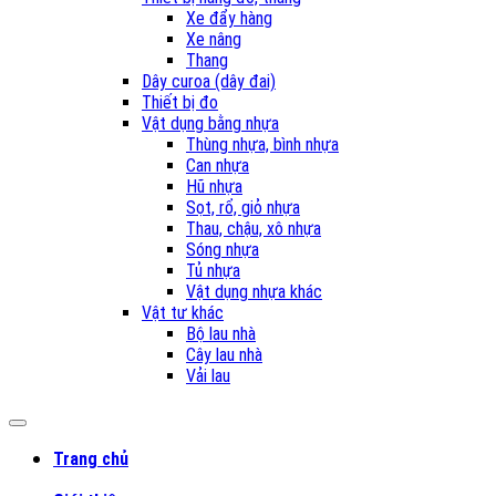
Xe đẩy hàng
Xe nâng
Thang
Dây curoa (dây đai)
Thiết bị đo
Vật dụng bằng nhựa
Thùng nhựa, bình nhựa
Can nhựa
Hũ nhựa
Sọt, rổ, giỏ nhựa
Thau, chậu, xô nhựa
Sóng nhựa
Tủ nhựa
Vật dụng nhựa khác
Vật tư khác
Bộ lau nhà
Cây lau nhà
Vải lau
Trang chủ