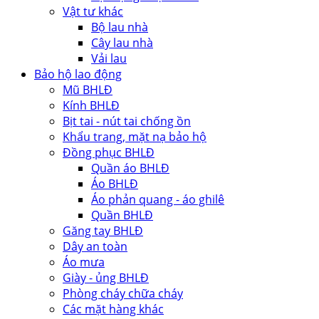
Vật tư khác
Bộ lau nhà
Cây lau nhà
Vải lau
Bảo hộ lao động
Mũ BHLĐ
Kính BHLĐ
Bịt tai - nút tai chống ồn
Khẩu trang, mặt nạ bảo hộ
Đồng phục BHLĐ
Quần áo BHLĐ
Áo BHLĐ
Áo phản quang - áo ghilê
Quần BHLĐ
Găng tay BHLĐ
Dây an toàn
Áo mưa
Giày - ủng BHLĐ
Phòng cháy chữa cháy
Các mặt hàng khác