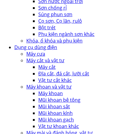
Sơn nước ngoài trời
Sơn chống rỉ
Súng phun sơn
Cọ sơn, Cọ lăn, rulô
Bột trét
Phụ kiện ngành sơn khác
Khóa, ổ khóa và phụ kiện
Dụng cụ dùng điện
Máy cưa
Máy cắt và vật tư
Máy cắt
Đĩa cắt, đá cắt, lưỡi cắt
Vật tư cắt khác
Máy khoan và vật tư
Máy khoan
Mũi khoan bê tông
Mũi khoan sắt
Mũi khoan kính
Mũi khoan gạch
Vật tư khoan khác
Máy mài và đánh bóng, vật tư