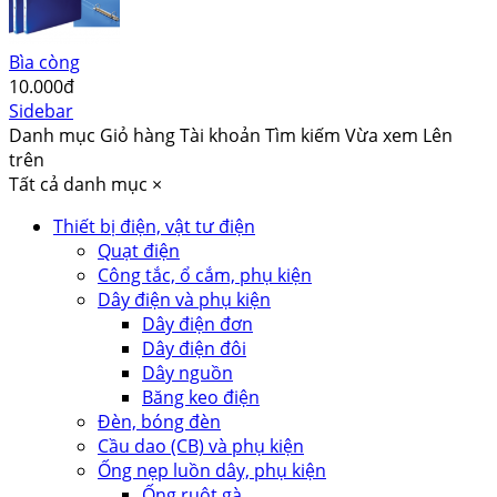
Bìa còng
10.000đ
Sidebar
Danh mục
Giỏ hàng
Tài khoản
Tìm kiếm
Vừa xem
Lên
trên
Tất cả danh mục
×
Thiết bị điện, vật tư điện
Quạt điện
Công tắc, ổ cắm, phụ kiện
Dây điện và phụ kiện
Dây điện đơn
Dây điện đôi
Dây nguồn
Băng keo điện
Đèn, bóng đèn
Cầu dao (CB) và phụ kiện
Ống nẹp luồn dây, phụ kiện
Ống ruột gà