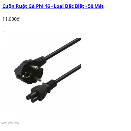
Cuộn Ruột Gà Phi 16 - Loại Đặc Biệt - 50 Mét
11.600đ
..