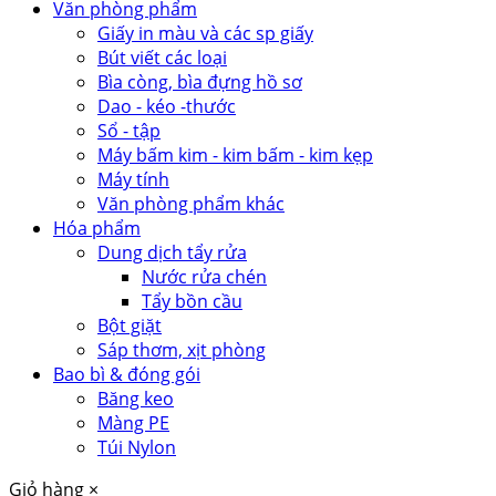
Văn phòng phẩm
Giấy in màu và các sp giấy
Bút viết các loại
Bìa còng, bìa đựng hồ sơ
Dao - kéo -thước
Sổ - tập
Máy bấm kim - kim bấm - kim kẹp
Máy tính
Văn phòng phẩm khác
Hóa phẩm
Dung dịch tẩy rửa
Nước rửa chén
Tẩy bồn cầu
Bột giặt
Sáp thơm, xịt phòng
Bao bì & đóng gói
Băng keo
Màng PE
Túi Nylon
Giỏ hàng
×