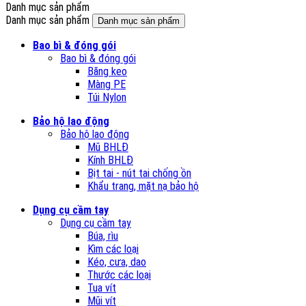
Danh mục sản phẩm
Danh mục sản phẩm
Danh mục sản phẩm
Bao bì & đóng gói
Bao bì & đóng gói
Băng keo
Màng PE
Túi Nylon
Bảo hộ lao động
Bảo hộ lao động
Mũ BHLĐ
Kính BHLĐ
Bịt tai - nút tai chống ồn
Khẩu trang, mặt nạ bảo hộ
Dụng cụ cầm tay
Dụng cụ cầm tay
Búa, rìu
Kìm các loại
Kéo, cưa, dao
Thước các loại
Tua vít
Mũi vít