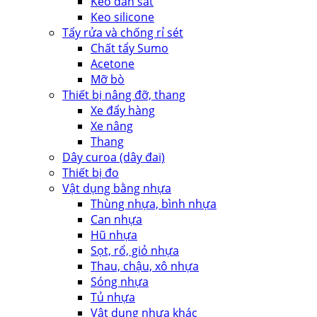
Keo dán sắt
Keo silicone
Tẩy rửa và chống rỉ sét
Chất tẩy Sumo
Acetone
Mỡ bò
Thiết bị nâng đỡ, thang
Xe đẩy hàng
Xe nâng
Thang
Dây curoa (dây đai)
Thiết bị đo
Vật dụng bằng nhựa
Thùng nhựa, bình nhựa
Can nhựa
Hũ nhựa
Sọt, rổ, giỏ nhựa
Thau, chậu, xô nhựa
Sóng nhựa
Tủ nhựa
Vật dụng nhựa khác