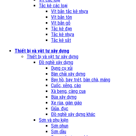
Tắc kê các loại
Vít bắn tắc kê nhựa
Vít bắn tôn
Vít bắn gỗ
Tắc kê đạn
Tắc kê nhựa
Tắc kê sắt
Thiết bị và vật tư xây dựng
Thiết bị và vật tư xây dựng
Đồ nghề xây dựng
Dụng cụ xủi
Bàn chải xây dựng
Bay hồ, bay trét, bàn chà, máng
Cuốc, xẻng, cào
Xà beng, càng cua
Búa xây dựng
Xe rùa, giàn giáo
Giũa, đục
Đồ nghề xây dựng khác
Sơn và phụ kiện
Sơn phun
Sơn dầu