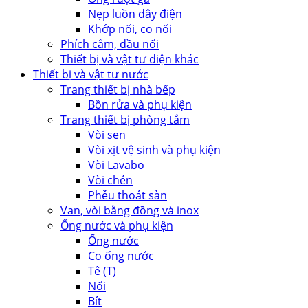
Nẹp luồn dây điện
Khớp nối, co nối
Phích cắm, đầu nối
Thiết bị và vật tư điện khác
Thiết bị và vật tư nước
Trang thiết bị nhà bếp
Bồn rửa và phụ kiện
Trang thiết bị phòng tắm
Vòi sen
Vòi xịt vệ sinh và phụ kiện
Vòi Lavabo
Vòi chén
Phễu thoát sàn
Van, vòi bằng đồng và inox
Ống nước và phụ kiện
Ống nước
Co ống nước
Tê (T)
Nối
Bít