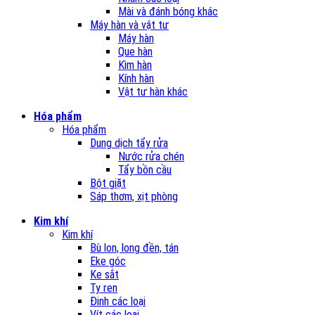
Mài và đánh bóng khác
Máy hàn và vật tư
Máy hàn
Que hàn
Kìm hàn
Kính hàn
Vật tư hàn khác
Hóa phẩm
Hóa phẩm
Dung dịch tẩy rửa
Nước rửa chén
Tẩy bồn cầu
Bột giặt
Sáp thơm, xịt phòng
Kim khí
Kim khí
Bù lon, long đền, tán
Eke góc
Ke sắt
Ty ren
Đinh các loại
Vít các loại