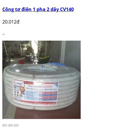
Công tơ điện 1 pha 2 dây CV140
20.012đ
..