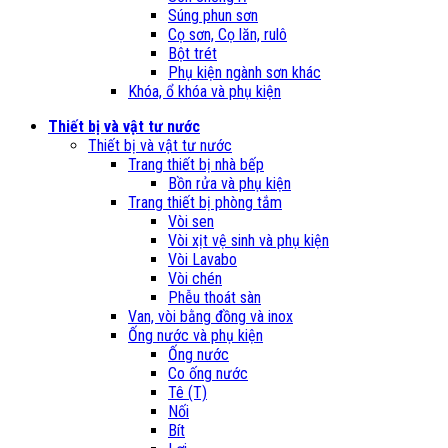
Súng phun sơn
Cọ sơn, Cọ lăn, rulô
Bột trét
Phụ kiện ngành sơn khác
Khóa, ổ khóa và phụ kiện
Thiết bị và vật tư nước
Thiết bị và vật tư nước
Trang thiết bị nhà bếp
Bồn rửa và phụ kiện
Trang thiết bị phòng tắm
Vòi sen
Vòi xịt vệ sinh và phụ kiện
Vòi Lavabo
Vòi chén
Phễu thoát sàn
Van, vòi bằng đồng và inox
Ống nước và phụ kiện
Ống nước
Co ống nước
Tê (T)
Nối
Bít