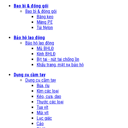
Bao bì & đóng gói
Bao bì & đóng gói
Băng keo
Màng PE
Túi Nylon
Bảo hộ lao động
Bảo hộ lao động
Mũ BHLĐ
Kính BHLĐ
Bịt tai - nút tai chống ồn
Khẩu trang, mặt nạ bảo hộ
Dụng cụ cầm tay
Dụng cụ cầm tay
Búa, rìu
Kìm các loại
Kéo, cưa, dao
Thước các loại
Tua vít
Mũi vít
Lục giác
Cảo