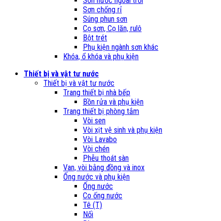
Sơn nước ngoài trời
Sơn chống rỉ
Súng phun sơn
Cọ sơn, Cọ lăn, rulô
Bột trét
Phụ kiện ngành sơn khác
Khóa, ổ khóa và phụ kiện
Thiết bị và vật tư nước
Thiết bị và vật tư nước
Trang thiết bị nhà bếp
Bồn rửa và phụ kiện
Trang thiết bị phòng tắm
Vòi sen
Vòi xịt vệ sinh và phụ kiện
Vòi Lavabo
Vòi chén
Phễu thoát sàn
Van, vòi bằng đồng và inox
Ống nước và phụ kiện
Ống nước
Co ống nước
Tê (T)
Nối