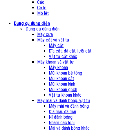
Cảo
Cờ lê
Mỏ lết
Dụng cụ dùng điện
Dụng cụ dùng điện
Máy cưa
Máy cắt và vật tư
Máy cắt
Đĩa cắt, đá cắt, lưỡi cắt
Vật tư cắt khác
Máy khoan và vật tư
Máy khoan
Mũi khoan bê tông
Mũi khoan sắt
Mũi khoan kính
Mũi khoan gạch
Vật tư khoan khác
Máy mài và đánh bóng, vật tư
Máy mài và đánh bóng
Đĩa mài, đá mài
Nỉ đánh bóng
Nhám các loại
Mài và đánh bóng khác