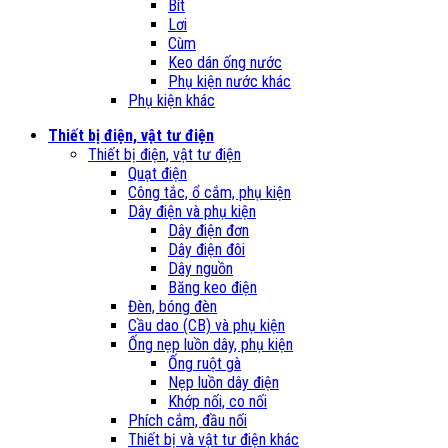
Bít
Lơi
Cùm
Keo dán ống nước
Phụ kiện nước khác
Phụ kiện khác
Thiết bị điện, vật tư điện
Thiết bị điện, vật tư điện
Quạt điện
Công tắc, ổ cắm, phụ kiện
Dây điện và phụ kiện
Dây điện đơn
Dây điện đôi
Dây nguồn
Băng keo điện
Đèn, bóng đèn
Cầu dao (CB) và phụ kiện
Ống nẹp luồn dây, phụ kiện
Ống ruột gà
Nẹp luồn dây điện
Khớp nối, co nối
Phích cắm, đầu nối
Thiết bị và vật tư điện khác