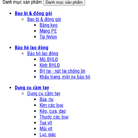
Danh mục sản phẩm
Danh mục sản phẩm
Bao bì & đóng gói
Bao bì & đóng gói
Băng keo
Màng PE
Túi Nylon
Bảo hộ lao động
Bảo hộ lao động
Mũ BHLĐ
Kính BHLĐ
Bịt tai - nút tai chống ồn
Khẩu trang, mặt nạ bảo hộ
Dụng cụ cầm tay
Dụng cụ cầm tay
Búa, rìu
Kìm các loại
Kéo, cưa, dao
Thước các loại
Tua vít
Mũi vít
Lục giác