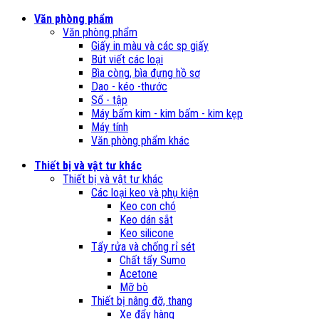
Văn phòng phẩm
Văn phòng phẩm
Giấy in màu và các sp giấy
Bút viết các loại
Bìa còng, bìa đựng hồ sơ
Dao - kéo -thước
Sổ - tập
Máy bấm kim - kim bấm - kim kẹp
Máy tính
Văn phòng phẩm khác
Thiết bị và vật tư khác
Thiết bị và vật tư khác
Các loại keo và phụ kiện
Keo con chó
Keo dán sắt
Keo silicone
Tẩy rửa và chống rỉ sét
Chất tẩy Sumo
Acetone
Mỡ bò
Thiết bị nâng đỡ, thang
Xe đẩy hàng