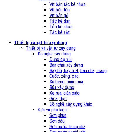
Vít bắn tắc kê nhựa
Vít bắn tôn
Vít bắn gỗ
Tắc kê đạn
Tắc kê nhựa
Tắc kê sắt
Thiết bị và vật tư xây dựng
Thiết bị và vật tư xây dựng
Đồ nghề xây dựng
Dụng cụ xủi
Bàn chải xây dựng
Bay hồ, bay trét, bàn chà, máng
Cuốc, xẻng, cào
Xà beng, càng cua
Búa xây dựng
Xe rùa, giàn giáo
Giũa, đục
Đồ nghề xây dựng khác
Sơn và phụ kiện
Sơn phun
Sơn dầu
Sơn nước trong nhà