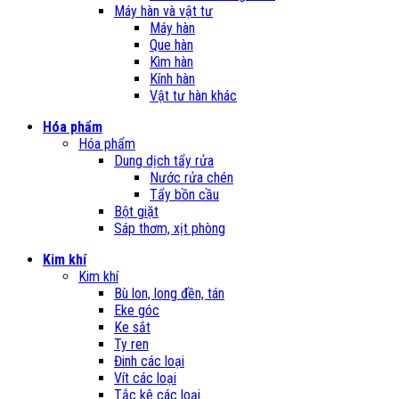
Máy hàn và vật tư
Máy hàn
Que hàn
Kìm hàn
Kính hàn
Vật tư hàn khác
Hóa phẩm
Hóa phẩm
Dung dịch tẩy rửa
Nước rửa chén
Tẩy bồn cầu
Bột giặt
Sáp thơm, xịt phòng
Kim khí
Kim khí
Bù lon, long đền, tán
Eke góc
Ke sắt
Ty ren
Đinh các loại
Vít các loại
Tắc kê các loại