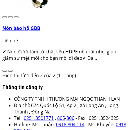
Nón bảo hộ GBB
Liên hệ
✔ Nón được làm từ chất liệu HDPE nên rất nhẹ, giúp
giảm sự mệt mỏi cho bạn mỗi đi đeo✔ Đai..
Hiển thị từ 1 đến 2 của 2 (1 Trang)
Thông tin công ty
CÔNG TY TNHH THƯƠNG MẠI NGỌC THANH LAN
Địa chỉ: 674 Quốc Lộ 51, Ấp 2 , Xã Long An , Long
Thành , Đồng Nai
Tel :
0251.3501771
,
805
-
806
- Fax : 0251.3524325
Hotline: Ms.Thuận:
0918 804 114
- Ms. Khuyên:
0918