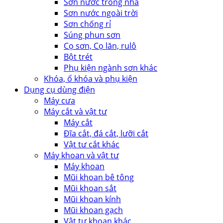
Sơn nước trong nhà
Sơn nước ngoài trời
Sơn chống rỉ
Súng phun sơn
Cọ sơn, Cọ lăn, rulô
Bột trét
Phụ kiện ngành sơn khác
Khóa, ổ khóa và phụ kiện
Dụng cụ dùng điện
Máy cưa
Máy cắt và vật tư
Máy cắt
Đĩa cắt, đá cắt, lưỡi cắt
Vật tư cắt khác
Máy khoan và vật tư
Máy khoan
Mũi khoan bê tông
Mũi khoan sắt
Mũi khoan kính
Mũi khoan gạch
Vật tư khoan khác