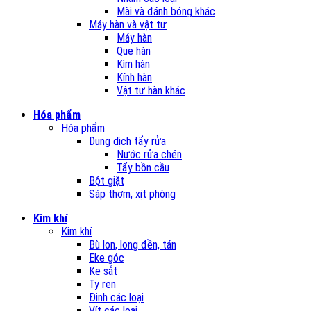
Mài và đánh bóng khác
Máy hàn và vật tư
Máy hàn
Que hàn
Kìm hàn
Kính hàn
Vật tư hàn khác
Hóa phẩm
Hóa phẩm
Dung dịch tẩy rửa
Nước rửa chén
Tẩy bồn cầu
Bột giặt
Sáp thơm, xịt phòng
Kim khí
Kim khí
Bù lon, long đền, tán
Eke góc
Ke sắt
Ty ren
Đinh các loại
Vít các loại