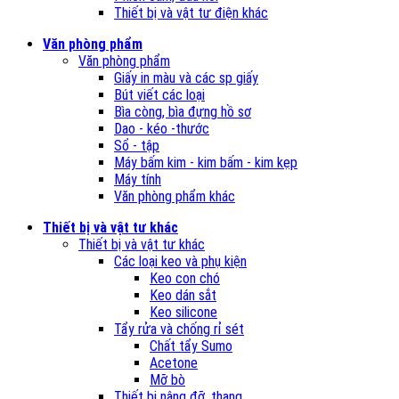
Thiết bị và vật tư điện khác
Văn phòng phẩm
Văn phòng phẩm
Giấy in màu và các sp giấy
Bút viết các loại
Bìa còng, bìa đựng hồ sơ
Dao - kéo -thước
Sổ - tập
Máy bấm kim - kim bấm - kim kẹp
Máy tính
Văn phòng phẩm khác
Thiết bị và vật tư khác
Thiết bị và vật tư khác
Các loại keo và phụ kiện
Keo con chó
Keo dán sắt
Keo silicone
Tẩy rửa và chống rỉ sét
Chất tẩy Sumo
Acetone
Mỡ bò
Thiết bị nâng đỡ, thang