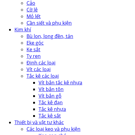
Cảo
Cờ lê
Mỏ lết
Cần siết và phụ kiện
Kim khí
Bù lon, long đền, tán
Eke góc
Ke sắt
Ty ren
Đinh các loại
Vít các loại
Tắc kê các loại
Vít bắn tắc kê nhựa
Vít bắn tôn
Vít bắn gỗ
Tắc kê đạn
Tắc kê nhựa
Tắc kê sắt
Thiết bị và vật tư khác
Các loại keo và phụ kiện