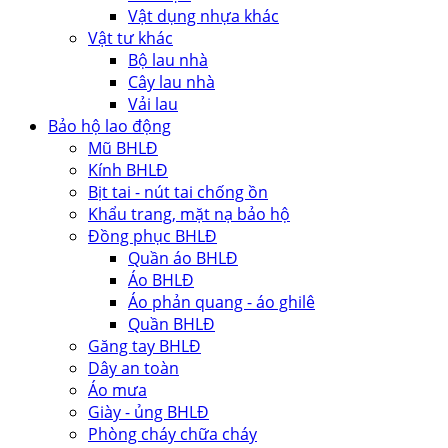
Vật dụng nhựa khác
Vật tư khác
Bộ lau nhà
Cây lau nhà
Vải lau
Bảo hộ lao động
Mũ BHLĐ
Kính BHLĐ
Bịt tai - nút tai chống ồn
Khẩu trang, mặt nạ bảo hộ
Đồng phục BHLĐ
Quần áo BHLĐ
Áo BHLĐ
Áo phản quang - áo ghilê
Quần BHLĐ
Găng tay BHLĐ
Dây an toàn
Áo mưa
Giày - ủng BHLĐ
Phòng cháy chữa cháy