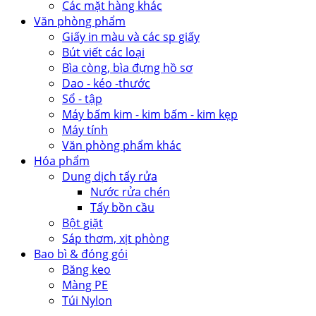
Các mặt hàng khác
Văn phòng phẩm
Giấy in màu và các sp giấy
Bút viết các loại
Bìa còng, bìa đựng hồ sơ
Dao - kéo -thước
Sổ - tập
Máy bấm kim - kim bấm - kim kẹp
Máy tính
Văn phòng phẩm khác
Hóa phẩm
Dung dịch tẩy rửa
Nước rửa chén
Tẩy bồn cầu
Bột giặt
Sáp thơm, xịt phòng
Bao bì & đóng gói
Băng keo
Màng PE
Túi Nylon