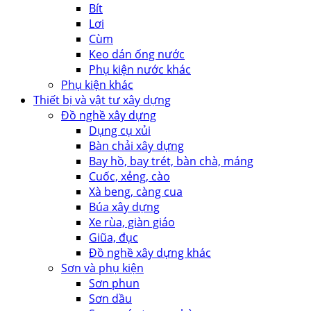
Bít
Lơi
Cùm
Keo dán ống nước
Phụ kiện nước khác
Phụ kiện khác
Thiết bị và vật tư xây dựng
Đồ nghề xây dựng
Dụng cụ xủi
Bàn chải xây dựng
Bay hồ, bay trét, bàn chà, máng
Cuốc, xẻng, cào
Xà beng, càng cua
Búa xây dựng
Xe rùa, giàn giáo
Giũa, đục
Đồ nghề xây dựng khác
Sơn và phụ kiện
Sơn phun
Sơn dầu