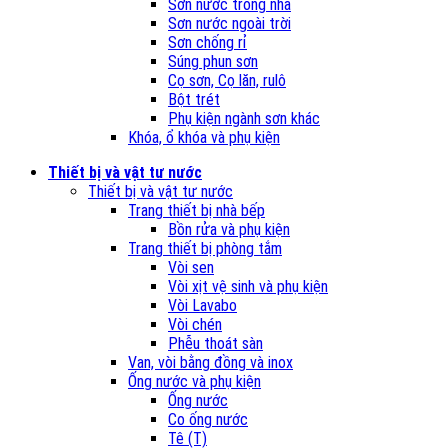
Sơn nước trong nhà
Sơn nước ngoài trời
Sơn chống rỉ
Súng phun sơn
Cọ sơn, Cọ lăn, rulô
Bột trét
Phụ kiện ngành sơn khác
Khóa, ổ khóa và phụ kiện
Thiết bị và vật tư nước
Thiết bị và vật tư nước
Trang thiết bị nhà bếp
Bồn rửa và phụ kiện
Trang thiết bị phòng tắm
Vòi sen
Vòi xịt vệ sinh và phụ kiện
Vòi Lavabo
Vòi chén
Phễu thoát sàn
Van, vòi bằng đồng và inox
Ống nước và phụ kiện
Ống nước
Co ống nước
Tê (T)