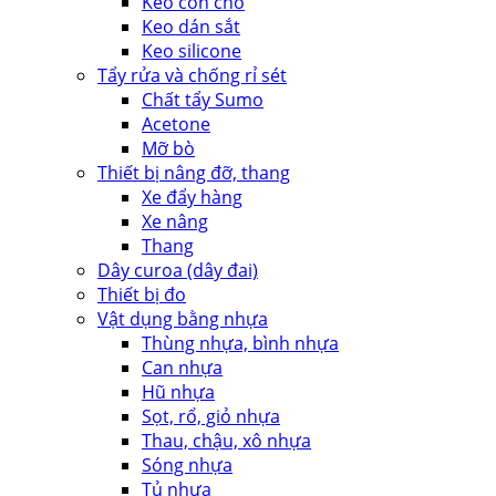
Keo con chó
Keo dán sắt
Keo silicone
Tẩy rửa và chống rỉ sét
Chất tẩy Sumo
Acetone
Mỡ bò
Thiết bị nâng đỡ, thang
Xe đẩy hàng
Xe nâng
Thang
Dây curoa (dây đai)
Thiết bị đo
Vật dụng bằng nhựa
Thùng nhựa, bình nhựa
Can nhựa
Hũ nhựa
Sọt, rổ, giỏ nhựa
Thau, chậu, xô nhựa
Sóng nhựa
Tủ nhựa