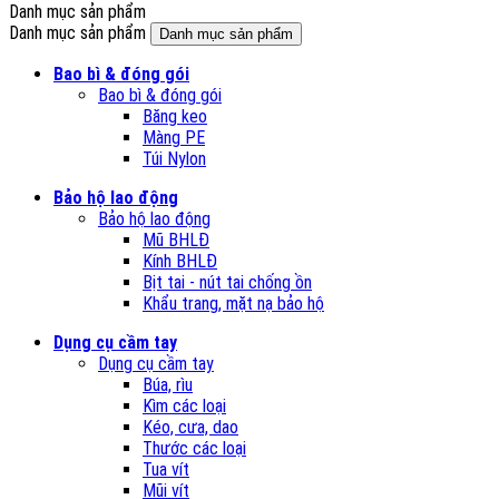
Danh mục sản phẩm
Danh mục sản phẩm
Danh mục sản phẩm
Bao bì & đóng gói
Bao bì & đóng gói
Băng keo
Màng PE
Túi Nylon
Bảo hộ lao động
Bảo hộ lao động
Mũ BHLĐ
Kính BHLĐ
Bịt tai - nút tai chống ồn
Khẩu trang, mặt nạ bảo hộ
Dụng cụ cầm tay
Dụng cụ cầm tay
Búa, rìu
Kìm các loại
Kéo, cưa, dao
Thước các loại
Tua vít
Mũi vít