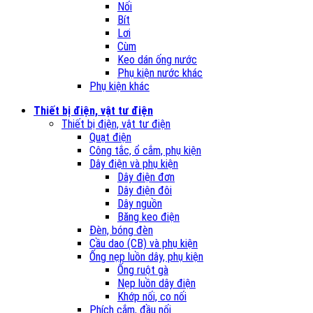
Nối
Bít
Lơi
Cùm
Keo dán ống nước
Phụ kiện nước khác
Phụ kiện khác
Thiết bị điện, vật tư điện
Thiết bị điện, vật tư điện
Quạt điện
Công tắc, ổ cắm, phụ kiện
Dây điện và phụ kiện
Dây điện đơn
Dây điện đôi
Dây nguồn
Băng keo điện
Đèn, bóng đèn
Cầu dao (CB) và phụ kiện
Ống nẹp luồn dây, phụ kiện
Ống ruột gà
Nẹp luồn dây điện
Khớp nối, co nối
Phích cắm, đầu nối