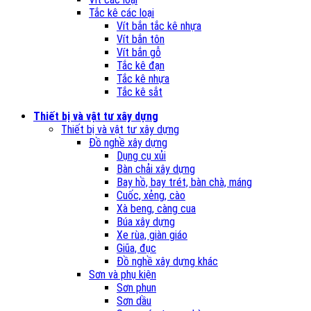
Tắc kê các loại
Vít bắn tắc kê nhựa
Vít bắn tôn
Vít bắn gỗ
Tắc kê đạn
Tắc kê nhựa
Tắc kê sắt
Thiết bị và vật tư xây dựng
Thiết bị và vật tư xây dựng
Đồ nghề xây dựng
Dụng cụ xủi
Bàn chải xây dựng
Bay hồ, bay trét, bàn chà, máng
Cuốc, xẻng, cào
Xà beng, càng cua
Búa xây dựng
Xe rùa, giàn giáo
Giũa, đục
Đồ nghề xây dựng khác
Sơn và phụ kiện
Sơn phun
Sơn dầu