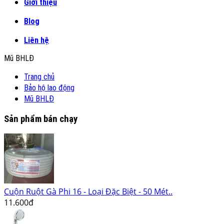
Giới thiệu
Blog
Liên hệ
Mũ BHLĐ
Trang chủ
Bảo hộ lao động
Mũ BHLĐ
Sản phẩm bán chạy
Cuộn Ruột Gà Phi 16 - Loại Đặc Biệt - 50 Mét..
11.600đ