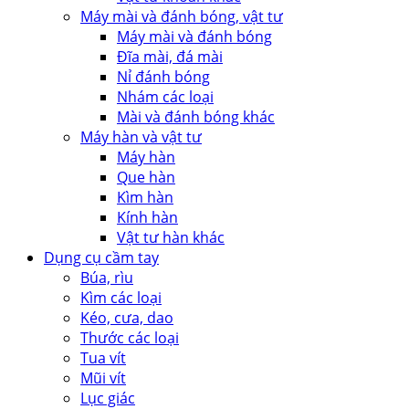
Máy mài và đánh bóng, vật tư
Máy mài và đánh bóng
Đĩa mài, đá mài
Nỉ đánh bóng
Nhám các loại
Mài và đánh bóng khác
Máy hàn và vật tư
Máy hàn
Que hàn
Kìm hàn
Kính hàn
Vật tư hàn khác
Dụng cụ cầm tay
Búa, rìu
Kìm các loại
Kéo, cưa, dao
Thước các loại
Tua vít
Mũi vít
Lục giác