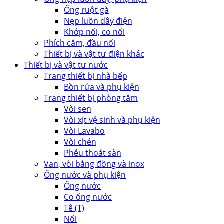
Ống ruột gà
Nẹp luồn dây điện
Khớp nối, co nối
Phích cắm, đầu nối
Thiết bị và vật tư điện khác
Thiết bị và vật tư nước
Trang thiết bị nhà bếp
Bồn rửa và phụ kiện
Trang thiết bị phòng tắm
Vòi sen
Vòi xịt vệ sinh và phụ kiện
Vòi Lavabo
Vòi chén
Phễu thoát sàn
Van, vòi bằng đồng và inox
Ống nước và phụ kiện
Ống nước
Co ống nước
Tê (T)
Nối