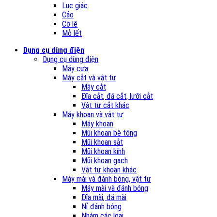
Lục giác
Cảo
Cờ lê
Mỏ lết
Dụng cụ dùng điện
Dụng cụ dùng điện
Máy cưa
Máy cắt và vật tư
Máy cắt
Đĩa cắt, đá cắt, lưỡi cắt
Vật tư cắt khác
Máy khoan và vật tư
Máy khoan
Mũi khoan bê tông
Mũi khoan sắt
Mũi khoan kính
Mũi khoan gạch
Vật tư khoan khác
Máy mài và đánh bóng, vật tư
Máy mài và đánh bóng
Đĩa mài, đá mài
Nỉ đánh bóng
Nhám các loại