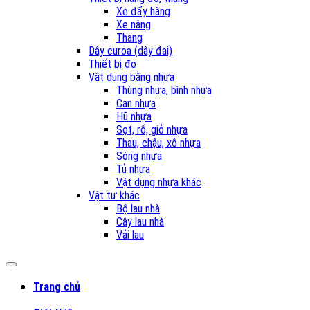
Xe đẩy hàng
Xe nâng
Thang
Dây curoa (dây đai)
Thiết bị đo
Vật dụng bằng nhựa
Thùng nhựa, bình nhựa
Can nhựa
Hũ nhựa
Sọt, rổ, giỏ nhựa
Thau, chậu, xô nhựa
Sóng nhựa
Tủ nhựa
Vật dụng nhựa khác
Vật tư khác
Bộ lau nhà
Cây lau nhà
Vải lau
Trang chủ