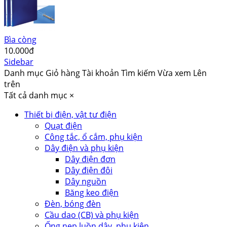
Bìa còng
10.000đ
Sidebar
Danh mục
Giỏ hàng
Tài khoản
Tìm kiếm
Vừa xem
Lên
trên
Tất cả danh mục
×
Thiết bị điện, vật tư điện
Quạt điện
Công tắc, ổ cắm, phụ kiện
Dây điện và phụ kiện
Dây điện đơn
Dây điện đôi
Dây nguồn
Băng keo điện
Đèn, bóng đèn
Cầu dao (CB) và phụ kiện
Ống nẹp luồn dây, phụ kiện