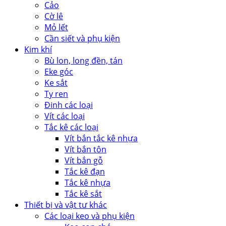
Cảo
Cờ lê
Mỏ lết
Cần siết và phụ kiện
Kim khí
Bù lon, long đền, tán
Eke góc
Ke sắt
Ty ren
Đinh các loại
Vít các loại
Tắc kê các loại
Vít bắn tắc kê nhựa
Vít bắn tôn
Vít bắn gỗ
Tắc kê đạn
Tắc kê nhựa
Tắc kê sắt
Thiết bị và vật tư khác
Các loại keo và phụ kiện