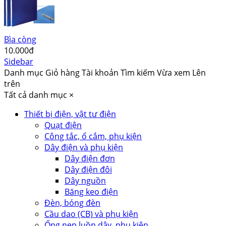
Bìa còng
10.000đ
Sidebar
Danh mục
Giỏ hàng
Tài khoản
Tìm kiếm
Vừa xem
Lên
trên
Tất cả danh mục
×
Thiết bị điện, vật tư điện
Quạt điện
Công tắc, ổ cắm, phụ kiện
Dây điện và phụ kiện
Dây điện đơn
Dây điện đôi
Dây nguồn
Băng keo điện
Đèn, bóng đèn
Cầu dao (CB) và phụ kiện
Ống nẹp luồn dây, phụ kiện