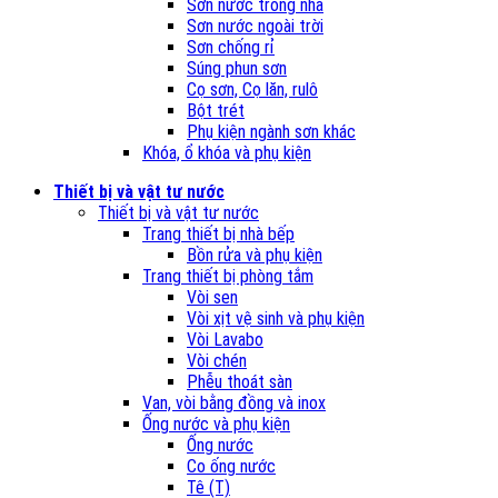
Sơn nước trong nhà
Sơn nước ngoài trời
Sơn chống rỉ
Súng phun sơn
Cọ sơn, Cọ lăn, rulô
Bột trét
Phụ kiện ngành sơn khác
Khóa, ổ khóa và phụ kiện
Thiết bị và vật tư nước
Thiết bị và vật tư nước
Trang thiết bị nhà bếp
Bồn rửa và phụ kiện
Trang thiết bị phòng tắm
Vòi sen
Vòi xịt vệ sinh và phụ kiện
Vòi Lavabo
Vòi chén
Phễu thoát sàn
Van, vòi bằng đồng và inox
Ống nước và phụ kiện
Ống nước
Co ống nước
Tê (T)