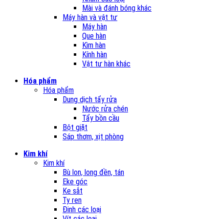
Mài và đánh bóng khác
Máy hàn và vật tư
Máy hàn
Que hàn
Kìm hàn
Kính hàn
Vật tư hàn khác
Hóa phẩm
Hóa phẩm
Dung dịch tẩy rửa
Nước rửa chén
Tẩy bồn cầu
Bột giặt
Sáp thơm, xịt phòng
Kim khí
Kim khí
Bù lon, long đền, tán
Eke góc
Ke sắt
Ty ren
Đinh các loại
Vít các loại