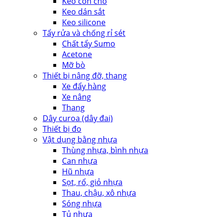
Keo con chó
Keo dán sắt
Keo silicone
Tẩy rửa và chống rỉ sét
Chất tẩy Sumo
Acetone
Mỡ bò
Thiết bị nâng đỡ, thang
Xe đẩy hàng
Xe nâng
Thang
Dây curoa (dây đai)
Thiết bị đo
Vật dụng bằng nhựa
Thùng nhựa, bình nhựa
Can nhựa
Hũ nhựa
Sọt, rổ, giỏ nhựa
Thau, chậu, xô nhựa
Sóng nhựa
Tủ nhựa