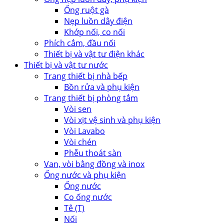
Ống ruột gà
Nẹp luồn dây điện
Khớp nối, co nối
Phích cắm, đầu nối
Thiết bị và vật tư điện khác
Thiết bị và vật tư nước
Trang thiết bị nhà bếp
Bồn rửa và phụ kiện
Trang thiết bị phòng tắm
Vòi sen
Vòi xịt vệ sinh và phụ kiện
Vòi Lavabo
Vòi chén
Phễu thoát sàn
Van, vòi bằng đồng và inox
Ống nước và phụ kiện
Ống nước
Co ống nước
Tê (T)
Nối