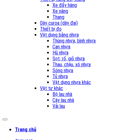
Xe đẩy hàng
Xe nâng
Thang
Dây curoa (dây đai)
Thiết bị đo
Vật dụng bằng nhựa
Thùng nhựa, bình nhựa
Can nhựa
Hũ nhựa
Sọt, rổ, giỏ nhựa
Thau, chậu, xô nhựa
Sóng nhựa
Tủ nhựa
Vật dụng nhựa khác
Vật tư khác
Bộ lau nhà
Cây lau nhà
Vải lau
Trang chủ