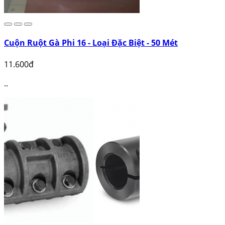
Cuộn Ruột Gà Phi 16 - Loại Đặc Biệt - 50 Mét
11.600đ
..