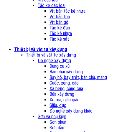
Tắc kê các loại
Vít bắn tắc kê nhựa
Vít bắn tôn
Vít bắn gỗ
Tắc kê đạn
Tắc kê nhựa
Tắc kê sắt
Thiết bị và vật tư xây dựng
Thiết bị và vật tư xây dựng
Đồ nghề xây dựng
Dụng cụ xủi
Bàn chải xây dựng
Bay hồ, bay trét, bàn chà, máng
Cuốc, xẻng, cào
Xà beng, càng cua
Búa xây dựng
Xe rùa, giàn giáo
Giũa, đục
Đồ nghề xây dựng khác
Sơn và phụ kiện
Sơn phun
Sơn dầu