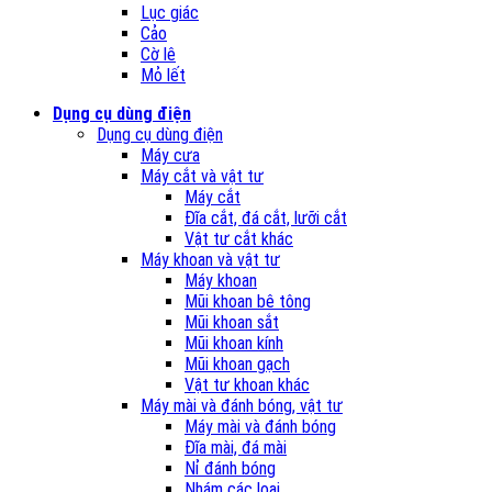
Lục giác
Cảo
Cờ lê
Mỏ lết
Dụng cụ dùng điện
Dụng cụ dùng điện
Máy cưa
Máy cắt và vật tư
Máy cắt
Đĩa cắt, đá cắt, lưỡi cắt
Vật tư cắt khác
Máy khoan và vật tư
Máy khoan
Mũi khoan bê tông
Mũi khoan sắt
Mũi khoan kính
Mũi khoan gạch
Vật tư khoan khác
Máy mài và đánh bóng, vật tư
Máy mài và đánh bóng
Đĩa mài, đá mài
Nỉ đánh bóng
Nhám các loại