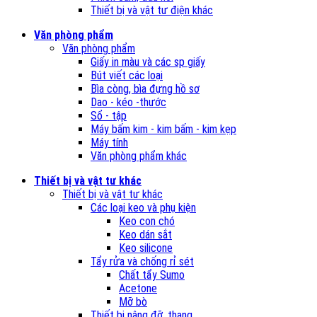
Thiết bị và vật tư điện khác
Văn phòng phẩm
Văn phòng phẩm
Giấy in màu và các sp giấy
Bút viết các loại
Bìa còng, bìa đựng hồ sơ
Dao - kéo -thước
Sổ - tập
Máy bấm kim - kim bấm - kim kẹp
Máy tính
Văn phòng phẩm khác
Thiết bị và vật tư khác
Thiết bị và vật tư khác
Các loại keo và phụ kiện
Keo con chó
Keo dán sắt
Keo silicone
Tẩy rửa và chống rỉ sét
Chất tẩy Sumo
Acetone
Mỡ bò
Thiết bị nâng đỡ, thang