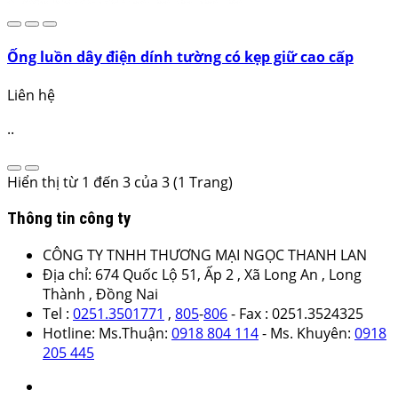
Ống luồn dây điện dính tường có kẹp giữ cao cấp
Liên hệ
..
Hiển thị từ 1 đến 3 của 3 (1 Trang)
Thông tin công ty
CÔNG TY TNHH THƯƠNG MẠI NGỌC THANH LAN
Địa chỉ: 674 Quốc Lộ 51, Ấp 2 , Xã Long An , Long
Thành , Đồng Nai
Tel :
0251.3501771
,
805
-
806
- Fax : 0251.3524325
Hotline: Ms.Thuận:
0918 804 114
- Ms. Khuyên:
0918
205 445