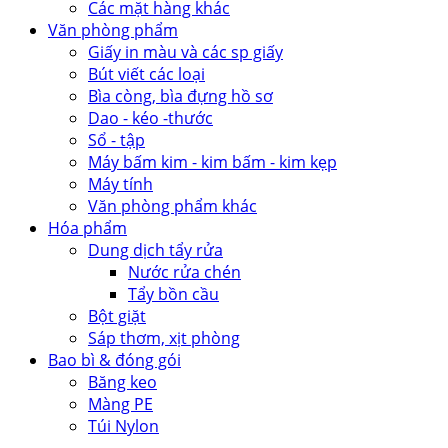
Các mặt hàng khác
Văn phòng phẩm
Giấy in màu và các sp giấy
Bút viết các loại
Bìa còng, bìa đựng hồ sơ
Dao - kéo -thước
Sổ - tập
Máy bấm kim - kim bấm - kim kẹp
Máy tính
Văn phòng phẩm khác
Hóa phẩm
Dung dịch tẩy rửa
Nước rửa chén
Tẩy bồn cầu
Bột giặt
Sáp thơm, xịt phòng
Bao bì & đóng gói
Băng keo
Màng PE
Túi Nylon