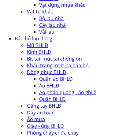
Vật dụng nhựa khác
Vật tư khác
Bộ lau nhà
Cây lau nhà
Vải lau
Bảo hộ lao động
Mũ BHLĐ
Kính BHLĐ
Bịt tai - nút tai chống ồn
Khẩu trang, mặt nạ bảo hộ
Đồng phục BHLĐ
Quần áo BHLĐ
Áo BHLĐ
Áo phản quang - áo ghilê
Quần BHLĐ
Găng tay BHLĐ
Dây an toàn
Áo mưa
Giày - ủng BHLĐ
Phòng cháy chữa cháy