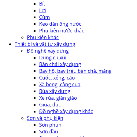
Bít
Lơi
Cùm
Keo dán ống nước
Phụ kiện nước khác
Phụ kiện khác
Thiết bị và vật tư xây dựng
Đồ nghề xây dựng
Dụng cụ xủi
Bàn chải xây dựng
Bay hồ, bay trét, bàn chà, máng
Cuốc, xẻng, cào
Xà beng, càng cua
Búa xây dựng
Xe rùa, giàn giáo
Giũa, đục
Đồ nghề xây dựng khác
Sơn và phụ kiện
Sơn phun
Sơn dầu