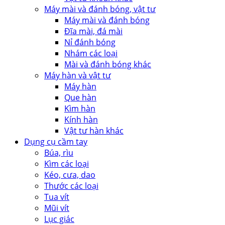
Máy mài và đánh bóng, vật tư
Máy mài và đánh bóng
Đĩa mài, đá mài
Nỉ đánh bóng
Nhám các loại
Mài và đánh bóng khác
Máy hàn và vật tư
Máy hàn
Que hàn
Kìm hàn
Kính hàn
Vật tư hàn khác
Dụng cụ cầm tay
Búa, rìu
Kìm các loại
Kéo, cưa, dao
Thước các loại
Tua vít
Mũi vít
Lục giác