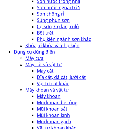
Sơn nước trong nhà
Sơn nước ngoài trời
Sơn chống rỉ
Súng phun sơn
Cọ sơn, Cọ lăn, rulô
Bột trét
Phụ kiện ngành sơn khác
Khóa, ổ khóa và phụ kiện
Dụng cụ dùng điện
Máy cưa
Máy cắt và vật tư
Máy cắt
Đĩa cắt, đá cắt, lưỡi cắt
Vật tư cắt khác
Máy khoan và vật tư
Máy khoan
Mũi khoan bê tông
Mũi khoan sắt
Mũi khoan kính
Mũi khoan gạch
Vật tư khoan khác