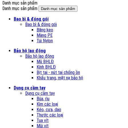
Danh mục sản phẩm
Danh mục sản phẩm
Danh mục sản phẩm
Bao bì & đóng gói
Bao bì & đóng gói
Băng keo
Màng PE
Túi Nylon
Bảo hộ lao động
Bảo hộ lao động
Mũ BHLĐ
Kính BHLĐ
Bịt tai - nút tai chống ồn
Khẩu trang, mặt nạ bảo hộ
Dụng cụ cầm tay
Dụng cụ cầm tay
Búa, rìu
Kìm các loại
Kéo, cưa, dao
Thước các loại
Tua vít
Mũi vít