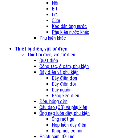
Nối
Bít
Lơi
Cùm
Keo dán ống nước
Phụ kiện nước khác
Phụ kiện khác
Thiết bị điện, vật tư điện
Thiết bị điện, vật tư điện
Quạt điện
Công tắc, ổ cắm, phụ kiện
Dây điện và phụ kiện
Dây điện đơn
Dây điện đôi
Dây nguồn
Băng keo điện
Đèn, bóng đèn
Cầu dao (CB) và phụ kiện
Ống nẹp luồn dây, phụ kiện
Ống ruột gà
Nẹp luồn dây điện
Khớp nối, co nối
Phích cắm, đầu nối