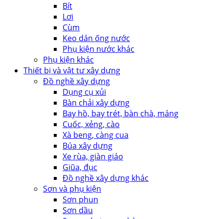
Bít
Lơi
Cùm
Keo dán ống nước
Phụ kiện nước khác
Phụ kiện khác
Thiết bị và vật tư xây dựng
Đồ nghề xây dựng
Dụng cụ xủi
Bàn chải xây dựng
Bay hồ, bay trét, bàn chà, máng
Cuốc, xẻng, cào
Xà beng, càng cua
Búa xây dựng
Xe rùa, giàn giáo
Giũa, đục
Đồ nghề xây dựng khác
Sơn và phụ kiện
Sơn phun
Sơn dầu