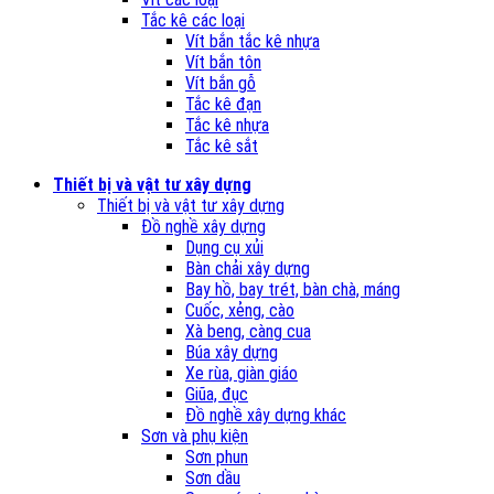
Tắc kê các loại
Vít bắn tắc kê nhựa
Vít bắn tôn
Vít bắn gỗ
Tắc kê đạn
Tắc kê nhựa
Tắc kê sắt
Thiết bị và vật tư xây dựng
Thiết bị và vật tư xây dựng
Đồ nghề xây dựng
Dụng cụ xủi
Bàn chải xây dựng
Bay hồ, bay trét, bàn chà, máng
Cuốc, xẻng, cào
Xà beng, càng cua
Búa xây dựng
Xe rùa, giàn giáo
Giũa, đục
Đồ nghề xây dựng khác
Sơn và phụ kiện
Sơn phun
Sơn dầu