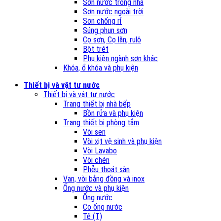
Sơn nước trong nhà
Sơn nước ngoài trời
Sơn chống rỉ
Súng phun sơn
Cọ sơn, Cọ lăn, rulô
Bột trét
Phụ kiện ngành sơn khác
Khóa, ổ khóa và phụ kiện
Thiết bị và vật tư nước
Thiết bị và vật tư nước
Trang thiết bị nhà bếp
Bồn rửa và phụ kiện
Trang thiết bị phòng tắm
Vòi sen
Vòi xịt vệ sinh và phụ kiện
Vòi Lavabo
Vòi chén
Phễu thoát sàn
Van, vòi bằng đồng và inox
Ống nước và phụ kiện
Ống nước
Co ống nước
Tê (T)