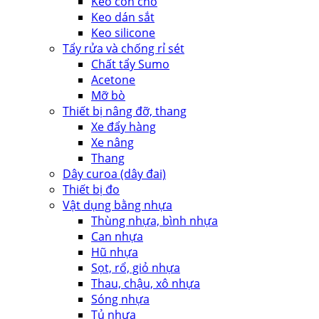
Keo con chó
Keo dán sắt
Keo silicone
Tẩy rửa và chống rỉ sét
Chất tẩy Sumo
Acetone
Mỡ bò
Thiết bị nâng đỡ, thang
Xe đẩy hàng
Xe nâng
Thang
Dây curoa (dây đai)
Thiết bị đo
Vật dụng bằng nhựa
Thùng nhựa, bình nhựa
Can nhựa
Hũ nhựa
Sọt, rổ, giỏ nhựa
Thau, chậu, xô nhựa
Sóng nhựa
Tủ nhựa