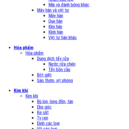
Mài và đánh bóng khác
Máy hàn và vật tư
Máy hàn
Que hàn
Kìm hàn
Kính hàn
Vật tư hàn khác
Hóa phẩm
Hóa phẩm
Dung dịch tẩy rửa
Nước rửa chén
Tẩy bồn cầu
Bột giặt
Sáp thơm, xịt phòng
Kim khí
Kim khí
Bù lon, long đền, tán
Eke góc
Ke sắt
Ty ren
Đinh các loại
Vít các loại