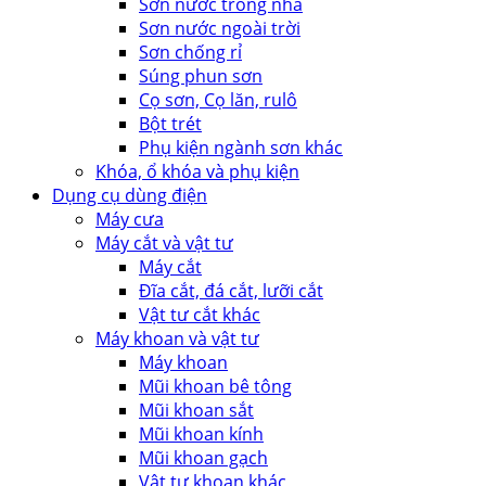
Sơn nước trong nhà
Sơn nước ngoài trời
Sơn chống rỉ
Súng phun sơn
Cọ sơn, Cọ lăn, rulô
Bột trét
Phụ kiện ngành sơn khác
Khóa, ổ khóa và phụ kiện
Dụng cụ dùng điện
Máy cưa
Máy cắt và vật tư
Máy cắt
Đĩa cắt, đá cắt, lưỡi cắt
Vật tư cắt khác
Máy khoan và vật tư
Máy khoan
Mũi khoan bê tông
Mũi khoan sắt
Mũi khoan kính
Mũi khoan gạch
Vật tư khoan khác