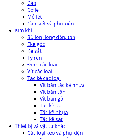
Cảo
Cờ lê
Mỏ lết
Cần siết và phụ kiện
Kim khí
Bù lon, long đền, tán
Eke góc
Ke sắt
Ty ren
Đinh các loại
Vít các loại
Tắc kê các loại
Vít bắn tắc kê nhựa
Vít bắn tôn
Vít bắn gỗ
Tắc kê đạn
Tắc kê nhựa
Tắc kê sắt
Thiết bị và vật tư khác
Các loại keo và phụ kiện