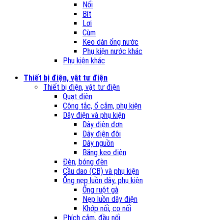
Nối
Bít
Lơi
Cùm
Keo dán ống nước
Phụ kiện nước khác
Phụ kiện khác
Thiết bị điện, vật tư điện
Thiết bị điện, vật tư điện
Quạt điện
Công tắc, ổ cắm, phụ kiện
Dây điện và phụ kiện
Dây điện đơn
Dây điện đôi
Dây nguồn
Băng keo điện
Đèn, bóng đèn
Cầu dao (CB) và phụ kiện
Ống nẹp luồn dây, phụ kiện
Ống ruột gà
Nẹp luồn dây điện
Khớp nối, co nối
Phích cắm, đầu nối