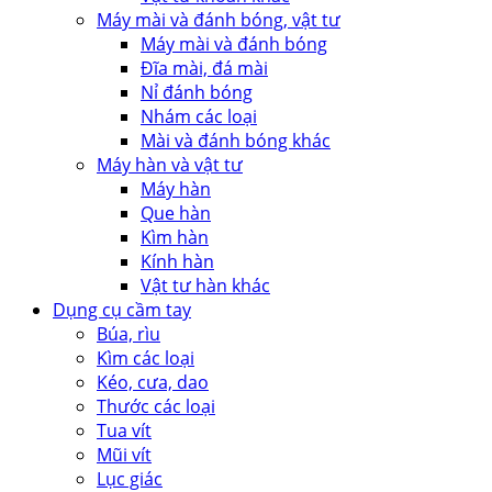
Máy mài và đánh bóng, vật tư
Máy mài và đánh bóng
Đĩa mài, đá mài
Nỉ đánh bóng
Nhám các loại
Mài và đánh bóng khác
Máy hàn và vật tư
Máy hàn
Que hàn
Kìm hàn
Kính hàn
Vật tư hàn khác
Dụng cụ cầm tay
Búa, rìu
Kìm các loại
Kéo, cưa, dao
Thước các loại
Tua vít
Mũi vít
Lục giác