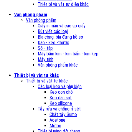
Thiết bị và vật tư điện khác
Văn phòng phẩm
Văn phòng phẩm
Giấy in màu và các sp giấy
Bút viết các loại
Bìa còng, bìa đựng hồ sơ
Dao - kéo -thước
Sổ - tập
Máy bấm kim - kim bấm - kim kẹp
Máy tính
Văn phòng phẩm khác
Thiết bị và vật tư khác
Thiết bị và vật tư khác
Các loại keo và phụ kiện
Keo con chó
Keo dán sắt
Keo silicone
Tẩy rửa và chống rỉ sét
Chất tẩy Sumo
Acetone
Mỡ bò
Thiết bị nâng đỡ, thang