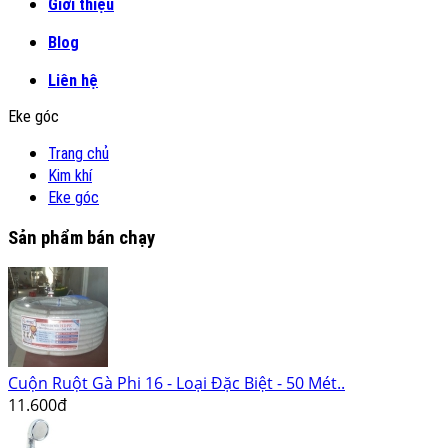
Giới thiệu
Blog
Liên hệ
Eke góc
Trang chủ
Kim khí
Eke góc
Sản phẩm bán chạy
Cuộn Ruột Gà Phi 16 - Loại Đặc Biệt - 50 Mét..
11.600đ