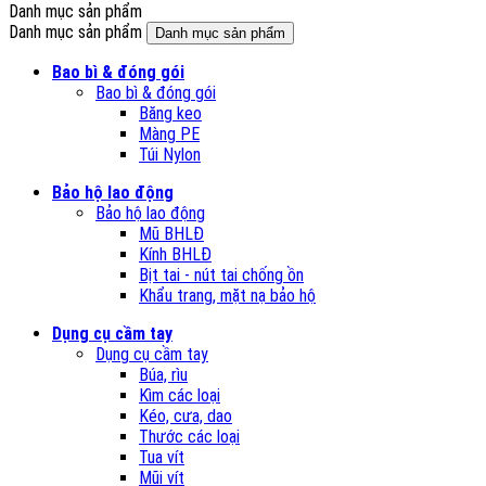
Danh mục sản phẩm
Danh mục sản phẩm
Danh mục sản phẩm
Bao bì & đóng gói
Bao bì & đóng gói
Băng keo
Màng PE
Túi Nylon
Bảo hộ lao động
Bảo hộ lao động
Mũ BHLĐ
Kính BHLĐ
Bịt tai - nút tai chống ồn
Khẩu trang, mặt nạ bảo hộ
Dụng cụ cầm tay
Dụng cụ cầm tay
Búa, rìu
Kìm các loại
Kéo, cưa, dao
Thước các loại
Tua vít
Mũi vít