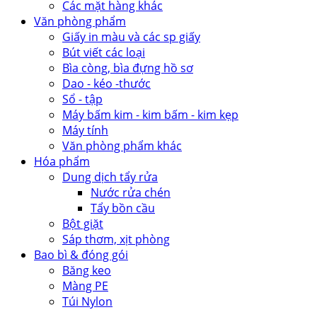
Các mặt hàng khác
Văn phòng phẩm
Giấy in màu và các sp giấy
Bút viết các loại
Bìa còng, bìa đựng hồ sơ
Dao - kéo -thước
Sổ - tập
Máy bấm kim - kim bấm - kim kẹp
Máy tính
Văn phòng phẩm khác
Hóa phẩm
Dung dịch tẩy rửa
Nước rửa chén
Tẩy bồn cầu
Bột giặt
Sáp thơm, xịt phòng
Bao bì & đóng gói
Băng keo
Màng PE
Túi Nylon