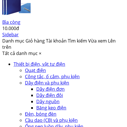
Bìa còng
10.000đ
Sidebar
Danh mục
Giỏ hàng
Tài khoản
Tìm kiếm
Vừa xem
Lên
trên
Tất cả danh mục
×
Thiết bị điện, vật tư điện
Quạt điện
Công tắc, ổ cắm, phụ kiện
Dây điện và phụ kiện
Dây điện đơn
Dây điện đôi
Dây nguồn
Băng keo điện
Đèn, bóng đèn
Cầu dao (CB) và phụ kiện
Ống nẹp luồn dây, phụ kiện