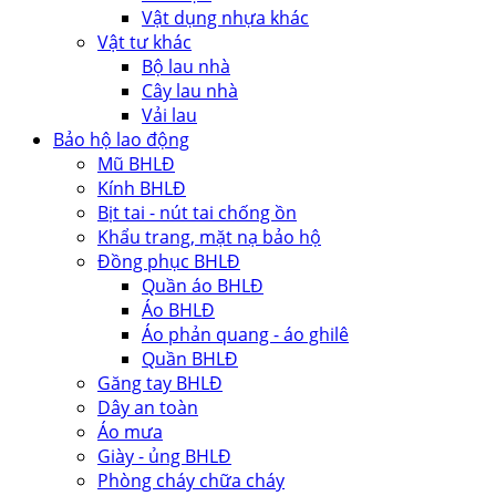
Vật dụng nhựa khác
Vật tư khác
Bộ lau nhà
Cây lau nhà
Vải lau
Bảo hộ lao động
Mũ BHLĐ
Kính BHLĐ
Bịt tai - nút tai chống ồn
Khẩu trang, mặt nạ bảo hộ
Đồng phục BHLĐ
Quần áo BHLĐ
Áo BHLĐ
Áo phản quang - áo ghilê
Quần BHLĐ
Găng tay BHLĐ
Dây an toàn
Áo mưa
Giày - ủng BHLĐ
Phòng cháy chữa cháy