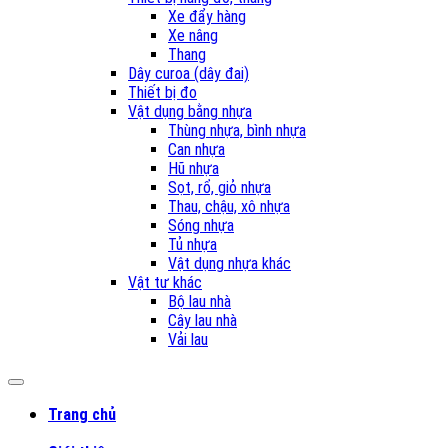
Xe đẩy hàng
Xe nâng
Thang
Dây curoa (dây đai)
Thiết bị đo
Vật dụng bằng nhựa
Thùng nhựa, bình nhựa
Can nhựa
Hũ nhựa
Sọt, rổ, giỏ nhựa
Thau, chậu, xô nhựa
Sóng nhựa
Tủ nhựa
Vật dụng nhựa khác
Vật tư khác
Bộ lau nhà
Cây lau nhà
Vải lau
Trang chủ