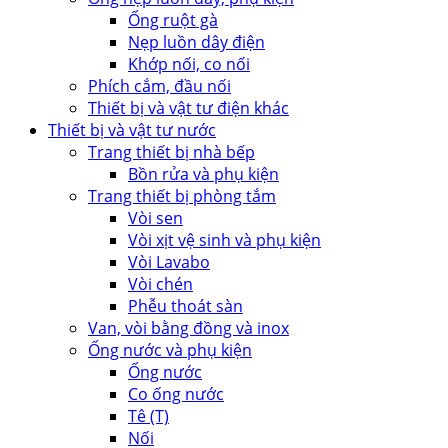
Ống ruột gà
Nẹp luồn dây điện
Khớp nối, co nối
Phích cắm, đầu nối
Thiết bị và vật tư điện khác
Thiết bị và vật tư nước
Trang thiết bị nhà bếp
Bồn rửa và phụ kiện
Trang thiết bị phòng tắm
Vòi sen
Vòi xịt vệ sinh và phụ kiện
Vòi Lavabo
Vòi chén
Phễu thoát sàn
Van, vòi bằng đồng và inox
Ống nước và phụ kiện
Ống nước
Co ống nước
Tê (T)
Nối