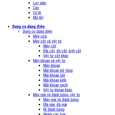
Lục giác
Cảo
Cờ lê
Mỏ lết
Dụng cụ dùng điện
Dụng cụ dùng điện
Máy cưa
Máy cắt và vật tư
Máy cắt
Đĩa cắt, đá cắt, lưỡi cắt
Vật tư cắt khác
Máy khoan và vật tư
Máy khoan
Mũi khoan bê tông
Mũi khoan sắt
Mũi khoan kính
Mũi khoan gạch
Vật tư khoan khác
Máy mài và đánh bóng, vật tư
Máy mài và đánh bóng
Đĩa mài, đá mài
Nỉ đánh bóng
Nhám các loại