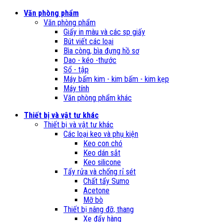
Văn phòng phẩm
Văn phòng phẩm
Giấy in màu và các sp giấy
Bút viết các loại
Bìa còng, bìa đựng hồ sơ
Dao - kéo -thước
Sổ - tập
Máy bấm kim - kim bấm - kim kẹp
Máy tính
Văn phòng phẩm khác
Thiết bị và vật tư khác
Thiết bị và vật tư khác
Các loại keo và phụ kiện
Keo con chó
Keo dán sắt
Keo silicone
Tẩy rửa và chống rỉ sét
Chất tẩy Sumo
Acetone
Mỡ bò
Thiết bị nâng đỡ, thang
Xe đẩy hàng