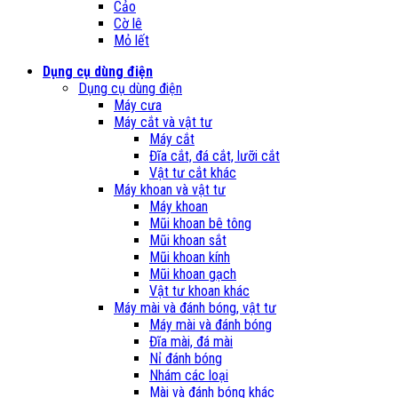
Cảo
Cờ lê
Mỏ lết
Dụng cụ dùng điện
Dụng cụ dùng điện
Máy cưa
Máy cắt và vật tư
Máy cắt
Đĩa cắt, đá cắt, lưỡi cắt
Vật tư cắt khác
Máy khoan và vật tư
Máy khoan
Mũi khoan bê tông
Mũi khoan sắt
Mũi khoan kính
Mũi khoan gạch
Vật tư khoan khác
Máy mài và đánh bóng, vật tư
Máy mài và đánh bóng
Đĩa mài, đá mài
Nỉ đánh bóng
Nhám các loại
Mài và đánh bóng khác