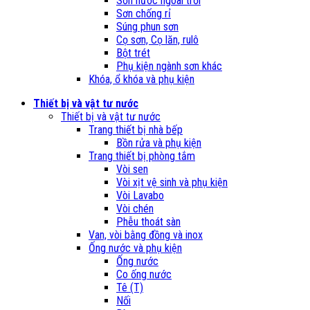
Sơn nước ngoài trời
Sơn chống rỉ
Súng phun sơn
Cọ sơn, Cọ lăn, rulô
Bột trét
Phụ kiện ngành sơn khác
Khóa, ổ khóa và phụ kiện
Thiết bị và vật tư nước
Thiết bị và vật tư nước
Trang thiết bị nhà bếp
Bồn rửa và phụ kiện
Trang thiết bị phòng tắm
Vòi sen
Vòi xịt vệ sinh và phụ kiện
Vòi Lavabo
Vòi chén
Phễu thoát sàn
Van, vòi bằng đồng và inox
Ống nước và phụ kiện
Ống nước
Co ống nước
Tê (T)
Nối