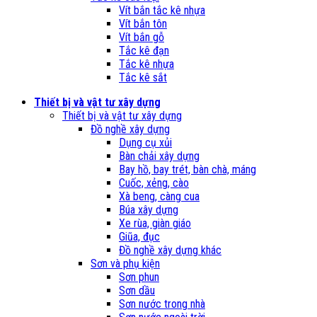
Vít bắn tắc kê nhựa
Vít bắn tôn
Vít bắn gỗ
Tắc kê đạn
Tắc kê nhựa
Tắc kê sắt
Thiết bị và vật tư xây dựng
Thiết bị và vật tư xây dựng
Đồ nghề xây dựng
Dụng cụ xủi
Bàn chải xây dựng
Bay hồ, bay trét, bàn chà, máng
Cuốc, xẻng, cào
Xà beng, càng cua
Búa xây dựng
Xe rùa, giàn giáo
Giũa, đục
Đồ nghề xây dựng khác
Sơn và phụ kiện
Sơn phun
Sơn dầu
Sơn nước trong nhà