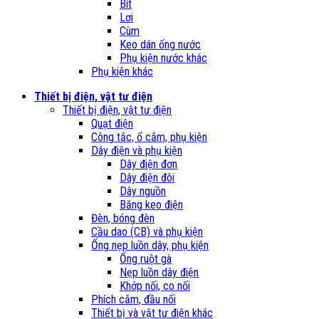
Bít
Lơi
Cùm
Keo dán ống nước
Phụ kiện nước khác
Phụ kiện khác
Thiết bị điện, vật tư điện
Thiết bị điện, vật tư điện
Quạt điện
Công tắc, ổ cắm, phụ kiện
Dây điện và phụ kiện
Dây điện đơn
Dây điện đôi
Dây nguồn
Băng keo điện
Đèn, bóng đèn
Cầu dao (CB) và phụ kiện
Ống nẹp luồn dây, phụ kiện
Ống ruột gà
Nẹp luồn dây điện
Khớp nối, co nối
Phích cắm, đầu nối
Thiết bị và vật tư điện khác