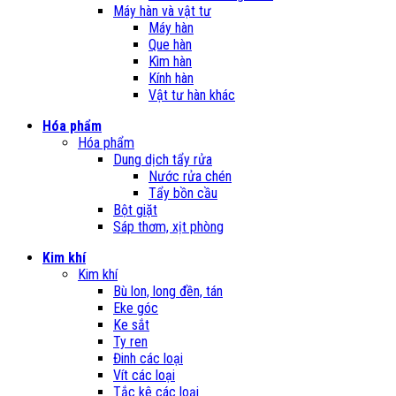
Máy hàn và vật tư
Máy hàn
Que hàn
Kìm hàn
Kính hàn
Vật tư hàn khác
Hóa phẩm
Hóa phẩm
Dung dịch tẩy rửa
Nước rửa chén
Tẩy bồn cầu
Bột giặt
Sáp thơm, xịt phòng
Kim khí
Kim khí
Bù lon, long đền, tán
Eke góc
Ke sắt
Ty ren
Đinh các loại
Vít các loại
Tắc kê các loại