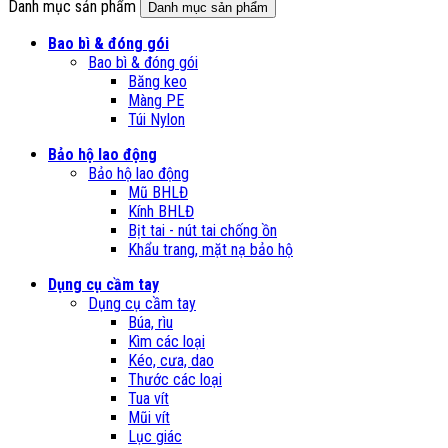
Danh mục sản phẩm
Danh mục sản phẩm
Bao bì & đóng gói
Bao bì & đóng gói
Băng keo
Màng PE
Túi Nylon
Bảo hộ lao động
Bảo hộ lao động
Mũ BHLĐ
Kính BHLĐ
Bịt tai - nút tai chống ồn
Khẩu trang, mặt nạ bảo hộ
Dụng cụ cầm tay
Dụng cụ cầm tay
Búa, rìu
Kìm các loại
Kéo, cưa, dao
Thước các loại
Tua vít
Mũi vít
Lục giác