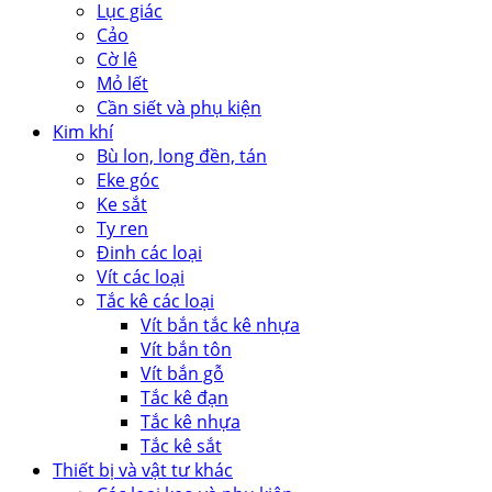
Lục giác
Cảo
Cờ lê
Mỏ lết
Cần siết và phụ kiện
Kim khí
Bù lon, long đền, tán
Eke góc
Ke sắt
Ty ren
Đinh các loại
Vít các loại
Tắc kê các loại
Vít bắn tắc kê nhựa
Vít bắn tôn
Vít bắn gỗ
Tắc kê đạn
Tắc kê nhựa
Tắc kê sắt
Thiết bị và vật tư khác