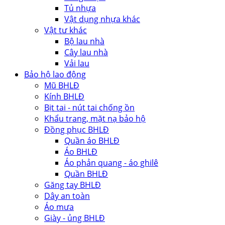
Tủ nhựa
Vật dụng nhựa khác
Vật tư khác
Bộ lau nhà
Cây lau nhà
Vải lau
Bảo hộ lao động
Mũ BHLĐ
Kính BHLĐ
Bịt tai - nút tai chống ồn
Khẩu trang, mặt nạ bảo hộ
Đồng phục BHLĐ
Quần áo BHLĐ
Áo BHLĐ
Áo phản quang - áo ghilê
Quần BHLĐ
Găng tay BHLĐ
Dây an toàn
Áo mưa
Giày - ủng BHLĐ