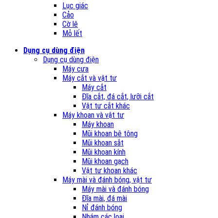
Lục giác
Cảo
Cờ lê
Mỏ lết
Dụng cụ dùng điện
Dụng cụ dùng điện
Máy cưa
Máy cắt và vật tư
Máy cắt
Đĩa cắt, đá cắt, lưỡi cắt
Vật tư cắt khác
Máy khoan và vật tư
Máy khoan
Mũi khoan bê tông
Mũi khoan sắt
Mũi khoan kính
Mũi khoan gạch
Vật tư khoan khác
Máy mài và đánh bóng, vật tư
Máy mài và đánh bóng
Đĩa mài, đá mài
Nỉ đánh bóng
Nhám các loại