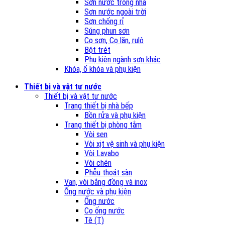
Sơn nước trong nhà
Sơn nước ngoài trời
Sơn chống rỉ
Súng phun sơn
Cọ sơn, Cọ lăn, rulô
Bột trét
Phụ kiện ngành sơn khác
Khóa, ổ khóa và phụ kiện
Thiết bị và vật tư nước
Thiết bị và vật tư nước
Trang thiết bị nhà bếp
Bồn rửa và phụ kiện
Trang thiết bị phòng tắm
Vòi sen
Vòi xịt vệ sinh và phụ kiện
Vòi Lavabo
Vòi chén
Phễu thoát sàn
Van, vòi bằng đồng và inox
Ống nước và phụ kiện
Ống nước
Co ống nước
Tê (T)