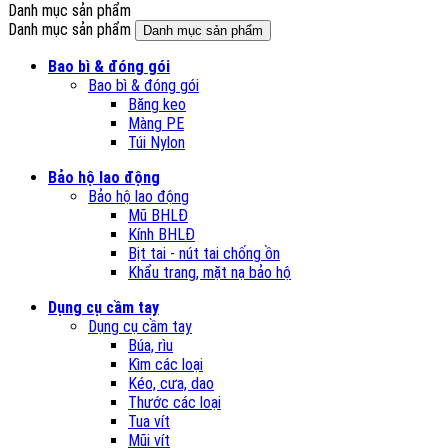
Danh mục sản phẩm
Danh mục sản phẩm
Danh mục sản phẩm
Bao bì & đóng gói
Bao bì & đóng gói
Băng keo
Màng PE
Túi Nylon
Bảo hộ lao động
Bảo hộ lao động
Mũ BHLĐ
Kính BHLĐ
Bịt tai - nút tai chống ồn
Khẩu trang, mặt nạ bảo hộ
Dụng cụ cầm tay
Dụng cụ cầm tay
Búa, rìu
Kìm các loại
Kéo, cưa, dao
Thước các loại
Tua vít
Mũi vít