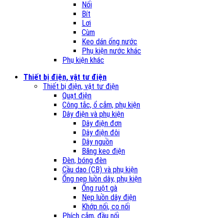
Nối
Bít
Lơi
Cùm
Keo dán ống nước
Phụ kiện nước khác
Phụ kiện khác
Thiết bị điện, vật tư điện
Thiết bị điện, vật tư điện
Quạt điện
Công tắc, ổ cắm, phụ kiện
Dây điện và phụ kiện
Dây điện đơn
Dây điện đôi
Dây nguồn
Băng keo điện
Đèn, bóng đèn
Cầu dao (CB) và phụ kiện
Ống nẹp luồn dây, phụ kiện
Ống ruột gà
Nẹp luồn dây điện
Khớp nối, co nối
Phích cắm, đầu nối