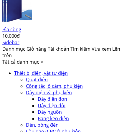
Bìa còng
10.000đ
Sidebar
Danh mục
Giỏ hàng
Tài khoản
Tìm kiếm
Vừa xem
Lên
trên
Tất cả danh mục
×
Thiết bị điện, vật tư điện
Quạt điện
Công tắc, ổ cắm, phụ kiện
Dây điện và phụ kiện
Dây điện đơn
Dây điện đôi
Dây nguồn
Băng keo điện
Đèn, bóng đèn
Cầu dao (CB) và phụ kiện