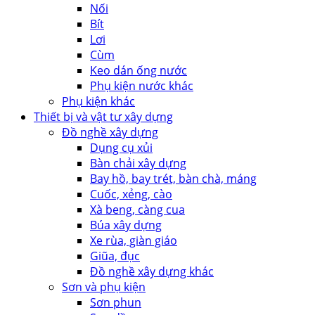
Nối
Bít
Lơi
Cùm
Keo dán ống nước
Phụ kiện nước khác
Phụ kiện khác
Thiết bị và vật tư xây dựng
Đồ nghề xây dựng
Dụng cụ xủi
Bàn chải xây dựng
Bay hồ, bay trét, bàn chà, máng
Cuốc, xẻng, cào
Xà beng, càng cua
Búa xây dựng
Xe rùa, giàn giáo
Giũa, đục
Đồ nghề xây dựng khác
Sơn và phụ kiện
Sơn phun