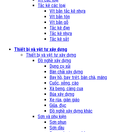
Tắc kê các loại
Vít bắn tắc kê nhựa
Vít bắn tôn
Vít bắn gỗ
Tắc kê đạn
Tắc kê nhựa
Tắc kê sắt
Thiết bị và vật tư xây dựng
Thiết bị và vật tư xây dựng
Đồ nghề xây dựng
Dụng cụ xủi
Bàn chải xây dựng
Bay hồ, bay trét, bàn chà, máng
Cuốc, xẻng, cào
Xà beng, càng cua
Búa xây dựng
Xe rùa, giàn giáo
Giũa, đục
Đồ nghề xây dựng khác
Sơn và phụ kiện
Sơn phun
Sơn dầu