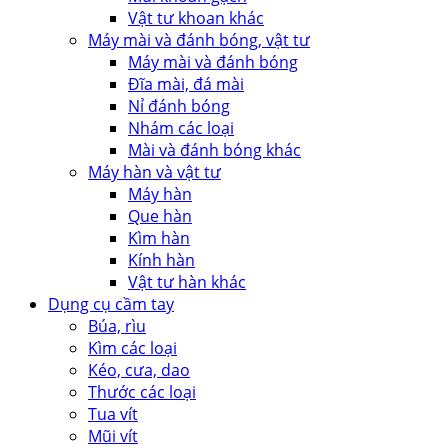
Vật tư khoan khác
Máy mài và đánh bóng, vật tư
Máy mài và đánh bóng
Đĩa mài, đá mài
Nỉ đánh bóng
Nhám các loại
Mài và đánh bóng khác
Máy hàn và vật tư
Máy hàn
Que hàn
Kìm hàn
Kính hàn
Vật tư hàn khác
Dụng cụ cầm tay
Búa, rìu
Kìm các loại
Kéo, cưa, dao
Thước các loại
Tua vít
Mũi vít