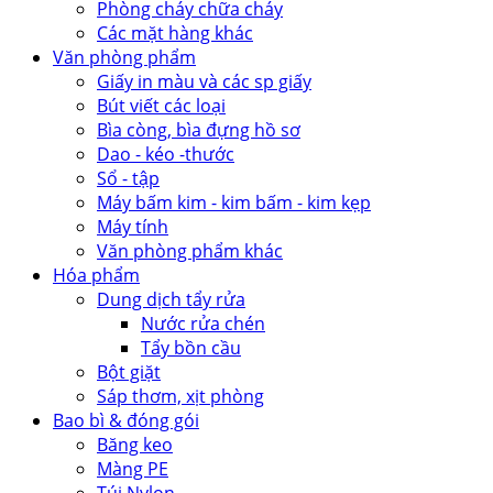
Phòng cháy chữa cháy
Các mặt hàng khác
Văn phòng phẩm
Giấy in màu và các sp giấy
Bút viết các loại
Bìa còng, bìa đựng hồ sơ
Dao - kéo -thước
Sổ - tập
Máy bấm kim - kim bấm - kim kẹp
Máy tính
Văn phòng phẩm khác
Hóa phẩm
Dung dịch tẩy rửa
Nước rửa chén
Tẩy bồn cầu
Bột giặt
Sáp thơm, xịt phòng
Bao bì & đóng gói
Băng keo
Màng PE