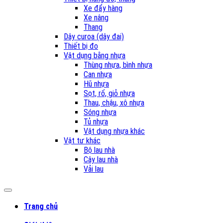
Xe đẩy hàng
Xe nâng
Thang
Dây curoa (dây đai)
Thiết bị đo
Vật dụng bằng nhựa
Thùng nhựa, bình nhựa
Can nhựa
Hũ nhựa
Sọt, rổ, giỏ nhựa
Thau, chậu, xô nhựa
Sóng nhựa
Tủ nhựa
Vật dụng nhựa khác
Vật tư khác
Bộ lau nhà
Cây lau nhà
Vải lau
Trang chủ