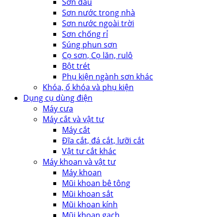
Sơn dầu
Sơn nước trong nhà
Sơn nước ngoài trời
Sơn chống rỉ
Súng phun sơn
Cọ sơn, Cọ lăn, rulô
Bột trét
Phụ kiện ngành sơn khác
Khóa, ổ khóa và phụ kiện
Dụng cụ dùng điện
Máy cưa
Máy cắt và vật tư
Máy cắt
Đĩa cắt, đá cắt, lưỡi cắt
Vật tư cắt khác
Máy khoan và vật tư
Máy khoan
Mũi khoan bê tông
Mũi khoan sắt
Mũi khoan kính
Mũi khoan gạch