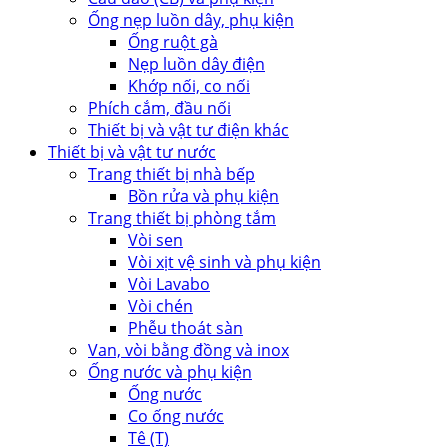
Ống nẹp luồn dây, phụ kiện
Ống ruột gà
Nẹp luồn dây điện
Khớp nối, co nối
Phích cắm, đầu nối
Thiết bị và vật tư điện khác
Thiết bị và vật tư nước
Trang thiết bị nhà bếp
Bồn rửa và phụ kiện
Trang thiết bị phòng tắm
Vòi sen
Vòi xịt vệ sinh và phụ kiện
Vòi Lavabo
Vòi chén
Phễu thoát sàn
Van, vòi bằng đồng và inox
Ống nước và phụ kiện
Ống nước
Co ống nước
Tê (T)