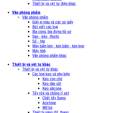
Thiết bị và vật tư điện khác
Văn phòng phẩm
Văn phòng phẩm
Giấy in màu và các sp giấy
Bút viết các loại
Bìa còng, bìa đựng hồ sơ
Dao - kéo -thước
Sổ - tập
Máy bấm kim - kim bấm - kim kẹp
Máy tính
Văn phòng phẩm khác
Thiết bị và vật tư khác
Thiết bị và vật tư khác
Các loại keo và phụ kiện
Keo con chó
Keo dán sắt
Keo silicone
Tẩy rửa và chống rỉ sét
Chất tẩy Sumo
Acetone
Mỡ bò
Thiết bị nâng đỡ, thang