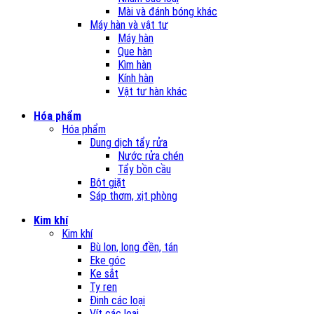
Mài và đánh bóng khác
Máy hàn và vật tư
Máy hàn
Que hàn
Kìm hàn
Kính hàn
Vật tư hàn khác
Hóa phẩm
Hóa phẩm
Dung dịch tẩy rửa
Nước rửa chén
Tẩy bồn cầu
Bột giặt
Sáp thơm, xịt phòng
Kim khí
Kim khí
Bù lon, long đền, tán
Eke góc
Ke sắt
Ty ren
Đinh các loại
Vít các loại