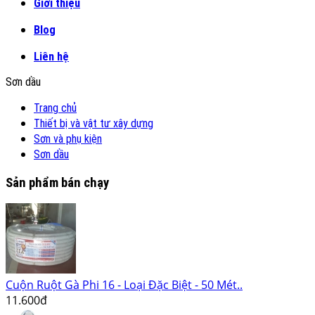
Giới thiệu
Blog
Liên hệ
Sơn dầu
Trang chủ
Thiết bị và vật tư xây dựng
Sơn và phụ kiện
Sơn dầu
Sản phẩm bán chạy
Cuộn Ruột Gà Phi 16 - Loại Đặc Biệt - 50 Mét..
11.600đ