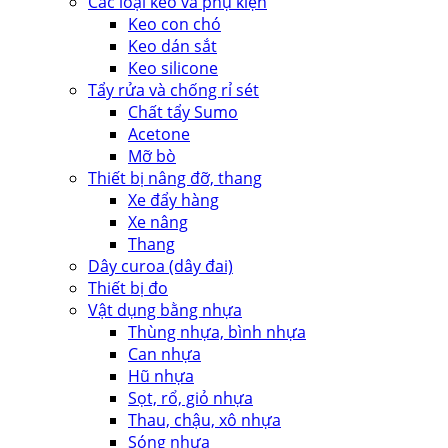
Các loại keo và phụ kiện
Keo con chó
Keo dán sắt
Keo silicone
Tẩy rửa và chống rỉ sét
Chất tẩy Sumo
Acetone
Mỡ bò
Thiết bị nâng đỡ, thang
Xe đẩy hàng
Xe nâng
Thang
Dây curoa (dây đai)
Thiết bị đo
Vật dụng bằng nhựa
Thùng nhựa, bình nhựa
Can nhựa
Hũ nhựa
Sọt, rổ, giỏ nhựa
Thau, chậu, xô nhựa
Sóng nhựa