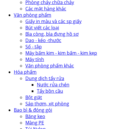
Phòng cháy chữa cháy
Các mặt hàng khác
Văn phòng phẩm
Giấy in màu và các sp giấy
Bút viết các loại
Bìa còng, bìa đựng hồ sơ
Dao - kéo -thước
Sổ - tập
Máy bấm kim - kim bấm - kim kẹp
Máy tính
Văn phòng phẩm khác
Hóa phẩm
Dung dịch tẩy rửa
Nước rửa chén
Tẩy bồn cầu
Bột giặt
Sáp thơm, xịt phòng
Bao bì & đóng gói
Băng keo
Màng PE