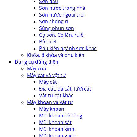
Sơn dầu
Sơn nước trong nhà
Sơn nước ngoài trời
Sơn chống rỉ
Súng phun sơn
Cọ sơn, Cọ lăn, rulô
Bột trét
Phụ kiện ngành sơn khác
Khóa, ổ khóa và phụ kiện
Dụng cụ dùng điện
Máy cưa
Máy cắt và vật tư
Máy cắt
Đĩa cắt, đá cắt, lưỡi cắt
Vật tư cắt khác
Máy khoan và vật tư
Máy khoan
Mũi khoan bê tông
Mũi khoan sắt
Mũi khoan kính
Mũi khoan gạch