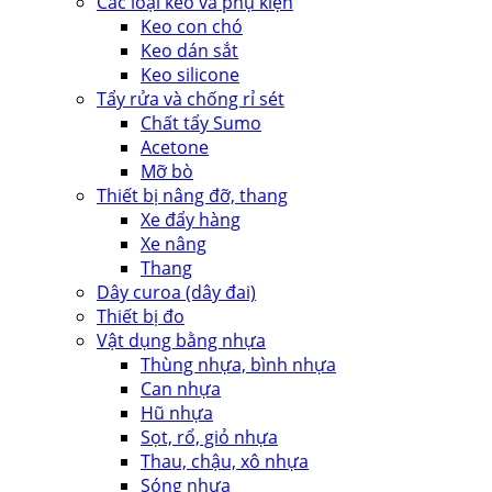
Các loại keo và phụ kiện
Keo con chó
Keo dán sắt
Keo silicone
Tẩy rửa và chống rỉ sét
Chất tẩy Sumo
Acetone
Mỡ bò
Thiết bị nâng đỡ, thang
Xe đẩy hàng
Xe nâng
Thang
Dây curoa (dây đai)
Thiết bị đo
Vật dụng bằng nhựa
Thùng nhựa, bình nhựa
Can nhựa
Hũ nhựa
Sọt, rổ, giỏ nhựa
Thau, chậu, xô nhựa
Sóng nhựa