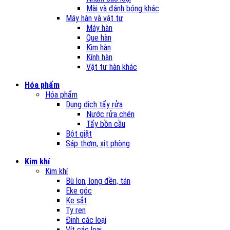
Mài và đánh bóng khác
Máy hàn và vật tư
Máy hàn
Que hàn
Kìm hàn
Kính hàn
Vật tư hàn khác
Hóa phẩm
Hóa phẩm
Dung dịch tẩy rửa
Nước rửa chén
Tẩy bồn cầu
Bột giặt
Sáp thơm, xịt phòng
Kim khí
Kim khí
Bù lon, long đền, tán
Eke góc
Ke sắt
Ty ren
Đinh các loại
Vít các loại