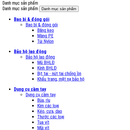
Danh mục sản phẩm
Danh mục sản phẩm
Danh mục sản phẩm
Bao bì & đóng gói
Bao bì & đóng gói
Băng keo
Màng PE
Túi Nylon
Bảo hộ lao động
Bảo hộ lao động
Mũ BHLĐ
Kính BHLĐ
Bịt tai - nút tai chống ồn
Khẩu trang, mặt nạ bảo hộ
Dụng cụ cầm tay
Dụng cụ cầm tay
Búa, rìu
Kìm các loại
Kéo, cưa, dao
Thước các loại
Tua vít
Mũi vít