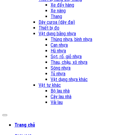
Xe đẩy hàng
Xe nâng
Thang
Dây curoa (dây đai)
Thiết bị đo
Vật dụng bằng nhựa
Thùng nhựa, bình nhựa
Can nhựa
Hũ nhựa
Sọt, rổ, giỏ nhựa
Thau, chậu, xô nhựa
Sóng nhựa
Tủ nhựa
Vật dụng nhựa khác
Vật tư khác
Bộ lau nhà
Cây lau nhà
Vải lau
Trang chủ