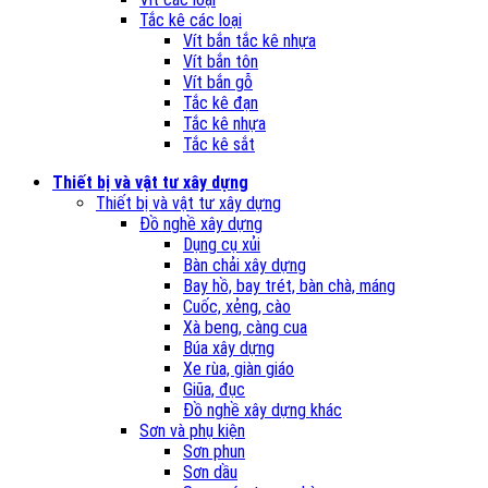
Tắc kê các loại
Vít bắn tắc kê nhựa
Vít bắn tôn
Vít bắn gỗ
Tắc kê đạn
Tắc kê nhựa
Tắc kê sắt
Thiết bị và vật tư xây dựng
Thiết bị và vật tư xây dựng
Đồ nghề xây dựng
Dụng cụ xủi
Bàn chải xây dựng
Bay hồ, bay trét, bàn chà, máng
Cuốc, xẻng, cào
Xà beng, càng cua
Búa xây dựng
Xe rùa, giàn giáo
Giũa, đục
Đồ nghề xây dựng khác
Sơn và phụ kiện
Sơn phun
Sơn dầu