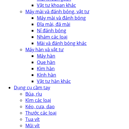
Vật tư khoan khác
Máy mài và đánh bóng, vật tư
Máy mài và đánh bóng
Đĩa mài, đá mài
Nỉ đánh bóng
Nhám các loại
Mài và đánh bóng khác
Máy hàn và vật tư
Máy hàn
Que hàn
Kìm hàn
Kính hàn
Vật tư hàn khác
Dụng cụ cầm tay
Búa, rìu
Kìm các loại
Kéo, cưa, dao
Thước các loại
Tua vít
Mũi vít