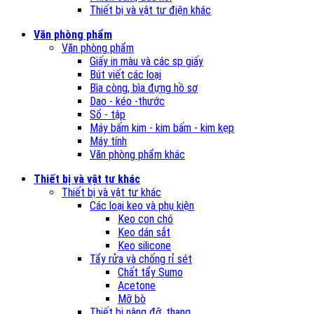
Thiết bị và vật tư điện khác
Văn phòng phẩm
Văn phòng phẩm
Giấy in màu và các sp giấy
Bút viết các loại
Bìa còng, bìa đựng hồ sơ
Dao - kéo -thước
Sổ - tập
Máy bấm kim - kim bấm - kim kẹp
Máy tính
Văn phòng phẩm khác
Thiết bị và vật tư khác
Thiết bị và vật tư khác
Các loại keo và phụ kiện
Keo con chó
Keo dán sắt
Keo silicone
Tẩy rửa và chống rỉ sét
Chất tẩy Sumo
Acetone
Mỡ bò
Thiết bị nâng đỡ, thang