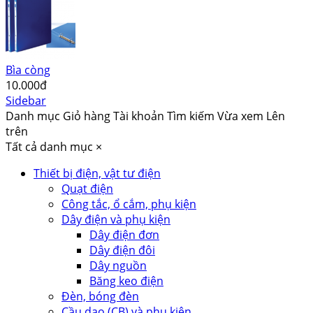
Bìa còng
10.000đ
Sidebar
Danh mục
Giỏ hàng
Tài khoản
Tìm kiếm
Vừa xem
Lên
trên
Tất cả danh mục
×
Thiết bị điện, vật tư điện
Quạt điện
Công tắc, ổ cắm, phụ kiện
Dây điện và phụ kiện
Dây điện đơn
Dây điện đôi
Dây nguồn
Băng keo điện
Đèn, bóng đèn
Cầu dao (CB) và phụ kiện