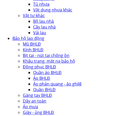
Tủ nhựa
Vật dụng nhựa khác
Vật tư khác
Bộ lau nhà
Cây lau nhà
Vải lau
Bảo hộ lao động
Mũ BHLĐ
Kính BHLĐ
Bịt tai - nút tai chống ồn
Khẩu trang, mặt nạ bảo hộ
Đồng phục BHLĐ
Quần áo BHLĐ
Áo BHLĐ
Áo phản quang - áo ghilê
Quần BHLĐ
Găng tay BHLĐ
Dây an toàn
Áo mưa
Giày - ủng BHLĐ