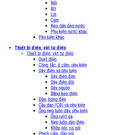
Nối
Bít
Lơi
Cùm
Keo dán ống nước
Phụ kiện nước khác
Phụ kiện khác
Thiết bị điện, vật tư điện
Thiết bị điện, vật tư điện
Quạt điện
Công tắc, ổ cắm, phụ kiện
Dây điện và phụ kiện
Dây điện đơn
Dây điện đôi
Dây nguồn
Băng keo điện
Đèn, bóng đèn
Cầu dao (CB) và phụ kiện
Ống nẹp luồn dây, phụ kiện
Ống ruột gà
Nẹp luồn dây điện
Khớp nối, co nối
Phích cắm, đầu nối