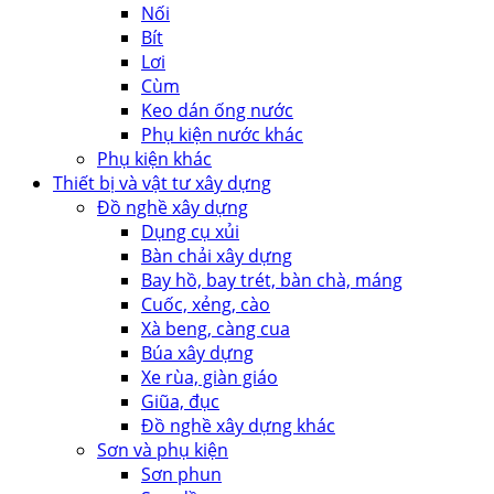
Nối
Bít
Lơi
Cùm
Keo dán ống nước
Phụ kiện nước khác
Phụ kiện khác
Thiết bị và vật tư xây dựng
Đồ nghề xây dựng
Dụng cụ xủi
Bàn chải xây dựng
Bay hồ, bay trét, bàn chà, máng
Cuốc, xẻng, cào
Xà beng, càng cua
Búa xây dựng
Xe rùa, giàn giáo
Giũa, đục
Đồ nghề xây dựng khác
Sơn và phụ kiện
Sơn phun