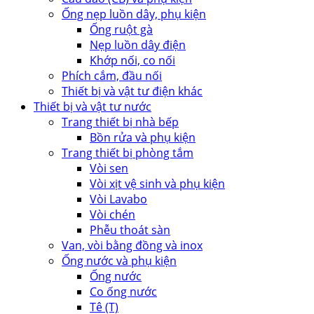
Ống nẹp luồn dây, phụ kiện
Ống ruột gà
Nẹp luồn dây điện
Khớp nối, co nối
Phích cắm, đầu nối
Thiết bị và vật tư điện khác
Thiết bị và vật tư nước
Trang thiết bị nhà bếp
Bồn rửa và phụ kiện
Trang thiết bị phòng tắm
Vòi sen
Vòi xịt vệ sinh và phụ kiện
Vòi Lavabo
Vòi chén
Phễu thoát sàn
Van, vòi bằng đồng và inox
Ống nước và phụ kiện
Ống nước
Co ống nước
Tê (T)