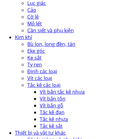
Lục giác
Cảo
Cờ lê
Mỏ lết
Cần siết và phụ kiện
Kim khí
Bù lon, long đền, tán
Eke góc
Ke sắt
Ty ren
Đinh các loại
Vít các loại
Tắc kê các loại
Vít bắn tắc kê nhựa
Vít bắn tôn
Vít bắn gỗ
Tắc kê đạn
Tắc kê nhựa
Tắc kê sắt
Thiết bị và vật tư khác