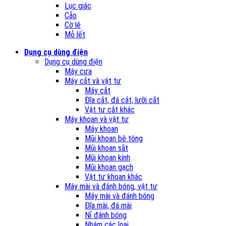
Lục giác
Cảo
Cờ lê
Mỏ lết
Dụng cụ dùng điện
Dụng cụ dùng điện
Máy cưa
Máy cắt và vật tư
Máy cắt
Đĩa cắt, đá cắt, lưỡi cắt
Vật tư cắt khác
Máy khoan và vật tư
Máy khoan
Mũi khoan bê tông
Mũi khoan sắt
Mũi khoan kính
Mũi khoan gạch
Vật tư khoan khác
Máy mài và đánh bóng, vật tư
Máy mài và đánh bóng
Đĩa mài, đá mài
Nỉ đánh bóng
Nhám các loại