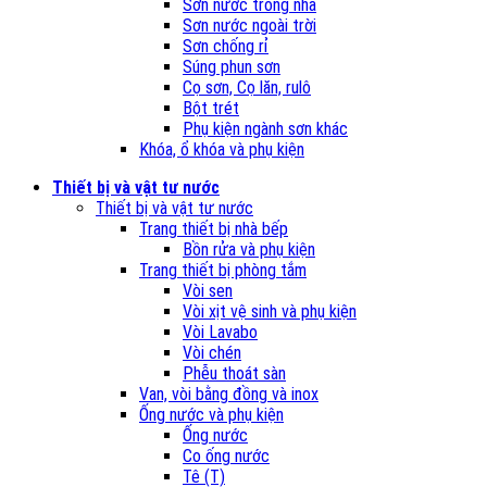
Sơn nước trong nhà
Sơn nước ngoài trời
Sơn chống rỉ
Súng phun sơn
Cọ sơn, Cọ lăn, rulô
Bột trét
Phụ kiện ngành sơn khác
Khóa, ổ khóa và phụ kiện
Thiết bị và vật tư nước
Thiết bị và vật tư nước
Trang thiết bị nhà bếp
Bồn rửa và phụ kiện
Trang thiết bị phòng tắm
Vòi sen
Vòi xịt vệ sinh và phụ kiện
Vòi Lavabo
Vòi chén
Phễu thoát sàn
Van, vòi bằng đồng và inox
Ống nước và phụ kiện
Ống nước
Co ống nước
Tê (T)