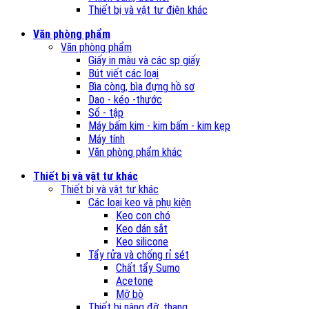
Thiết bị và vật tư điện khác
Văn phòng phẩm
Văn phòng phẩm
Giấy in màu và các sp giấy
Bút viết các loại
Bìa còng, bìa đựng hồ sơ
Dao - kéo -thước
Sổ - tập
Máy bấm kim - kim bấm - kim kẹp
Máy tính
Văn phòng phẩm khác
Thiết bị và vật tư khác
Thiết bị và vật tư khác
Các loại keo và phụ kiện
Keo con chó
Keo dán sắt
Keo silicone
Tẩy rửa và chống rỉ sét
Chất tẩy Sumo
Acetone
Mỡ bò
Thiết bị nâng đỡ, thang