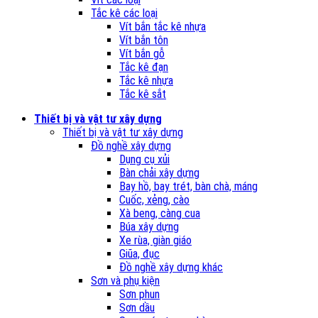
Tắc kê các loại
Vít bắn tắc kê nhựa
Vít bắn tôn
Vít bắn gỗ
Tắc kê đạn
Tắc kê nhựa
Tắc kê sắt
Thiết bị và vật tư xây dựng
Thiết bị và vật tư xây dựng
Đồ nghề xây dựng
Dụng cụ xủi
Bàn chải xây dựng
Bay hồ, bay trét, bàn chà, máng
Cuốc, xẻng, cào
Xà beng, càng cua
Búa xây dựng
Xe rùa, giàn giáo
Giũa, đục
Đồ nghề xây dựng khác
Sơn và phụ kiện
Sơn phun
Sơn dầu