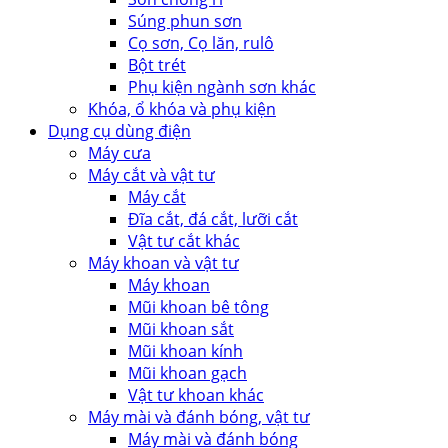
Súng phun sơn
Cọ sơn, Cọ lăn, rulô
Bột trét
Phụ kiện ngành sơn khác
Khóa, ổ khóa và phụ kiện
Dụng cụ dùng điện
Máy cưa
Máy cắt và vật tư
Máy cắt
Đĩa cắt, đá cắt, lưỡi cắt
Vật tư cắt khác
Máy khoan và vật tư
Máy khoan
Mũi khoan bê tông
Mũi khoan sắt
Mũi khoan kính
Mũi khoan gạch
Vật tư khoan khác
Máy mài và đánh bóng, vật tư
Máy mài và đánh bóng