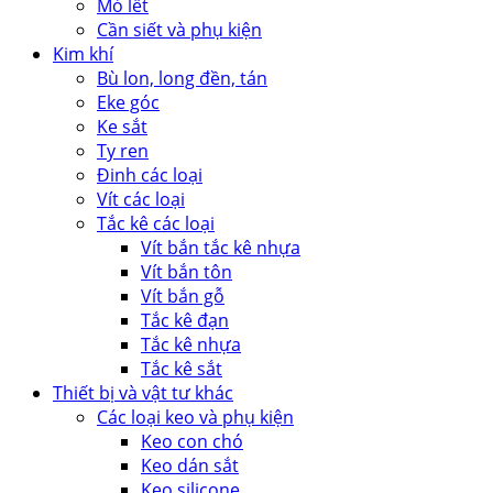
Mỏ lết
Cần siết và phụ kiện
Kim khí
Bù lon, long đền, tán
Eke góc
Ke sắt
Ty ren
Đinh các loại
Vít các loại
Tắc kê các loại
Vít bắn tắc kê nhựa
Vít bắn tôn
Vít bắn gỗ
Tắc kê đạn
Tắc kê nhựa
Tắc kê sắt
Thiết bị và vật tư khác
Các loại keo và phụ kiện
Keo con chó
Keo dán sắt
Keo silicone