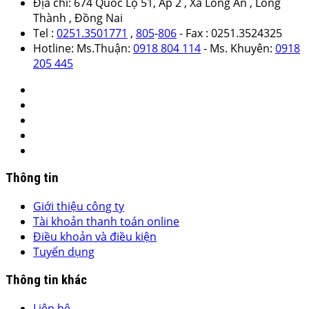
Địa chỉ: 674 Quốc Lộ 51, Ấp 2 , Xã Long An , Long
Thành , Đồng Nai
Tel :
0251.3501771
,
805
-
806
- Fax : 0251.3524325
Hotline: Ms.Thuận:
0918 804 114
- Ms. Khuyên:
0918
205 445
Thông tin
Giới thiệu công ty
Tài khoản thanh toán online
Điều khoản và điều kiện
Tuyển dụng
Thông tin khác
Liên hệ