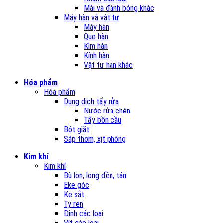
Mài và đánh bóng khác
Máy hàn và vật tư
Máy hàn
Que hàn
Kìm hàn
Kính hàn
Vật tư hàn khác
Hóa phẩm
Hóa phẩm
Dung dịch tẩy rửa
Nước rửa chén
Tẩy bồn cầu
Bột giặt
Sáp thơm, xịt phòng
Kim khí
Kim khí
Bù lon, long đền, tán
Eke góc
Ke sắt
Ty ren
Đinh các loại
Vít các loại