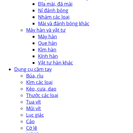
Đĩa mài, đá mài
Nỉ đánh bóng
Nhám các loại
Mài và đánh bóng khác
Máy hàn và vật tư
Máy hàn
Que hàn
Kìm hàn
Kính hàn
Vật tư hàn khác
Dụng cụ cầm tay
Búa, rìu
Kìm các loại
Kéo, cưa, dao
Thước các loại
Tua vít
Mũi vít
Lục giác
Cảo
Cờ lê