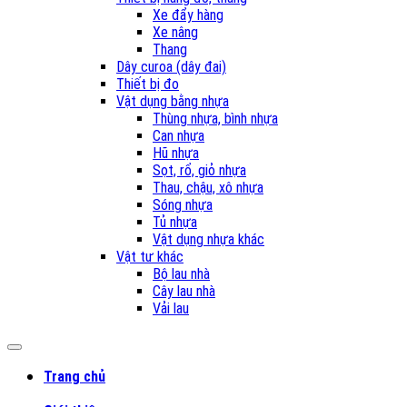
Xe đẩy hàng
Xe nâng
Thang
Dây curoa (dây đai)
Thiết bị đo
Vật dụng bằng nhựa
Thùng nhựa, bình nhựa
Can nhựa
Hũ nhựa
Sọt, rổ, giỏ nhựa
Thau, chậu, xô nhựa
Sóng nhựa
Tủ nhựa
Vật dụng nhựa khác
Vật tư khác
Bộ lau nhà
Cây lau nhà
Vải lau
Trang chủ