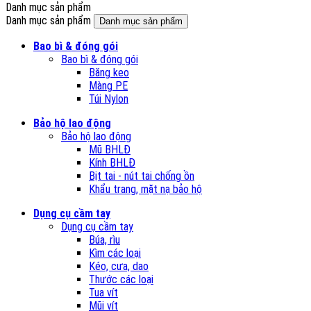
Danh mục sản phẩm
Danh mục sản phẩm
Danh mục sản phẩm
Bao bì & đóng gói
Bao bì & đóng gói
Băng keo
Màng PE
Túi Nylon
Bảo hộ lao động
Bảo hộ lao động
Mũ BHLĐ
Kính BHLĐ
Bịt tai - nút tai chống ồn
Khẩu trang, mặt nạ bảo hộ
Dụng cụ cầm tay
Dụng cụ cầm tay
Búa, rìu
Kìm các loại
Kéo, cưa, dao
Thước các loại
Tua vít
Mũi vít