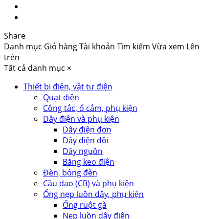
Share
Danh mục
Giỏ hàng
Tài khoản
Tìm kiếm
Vừa xem
Lên
trên
Tất cả danh mục
×
Thiết bị điện, vật tư điện
Quạt điện
Công tắc, ổ cắm, phụ kiện
Dây điện và phụ kiện
Dây điện đơn
Dây điện đôi
Dây nguồn
Băng keo điện
Đèn, bóng đèn
Cầu dao (CB) và phụ kiện
Ống nẹp luồn dây, phụ kiện
Ống ruột gà
Nẹp luồn dây điện