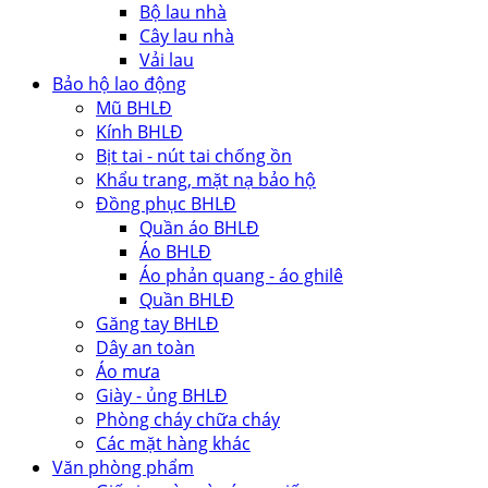
Bộ lau nhà
Cây lau nhà
Vải lau
Bảo hộ lao động
Mũ BHLĐ
Kính BHLĐ
Bịt tai - nút tai chống ồn
Khẩu trang, mặt nạ bảo hộ
Đồng phục BHLĐ
Quần áo BHLĐ
Áo BHLĐ
Áo phản quang - áo ghilê
Quần BHLĐ
Găng tay BHLĐ
Dây an toàn
Áo mưa
Giày - ủng BHLĐ
Phòng cháy chữa cháy
Các mặt hàng khác
Văn phòng phẩm