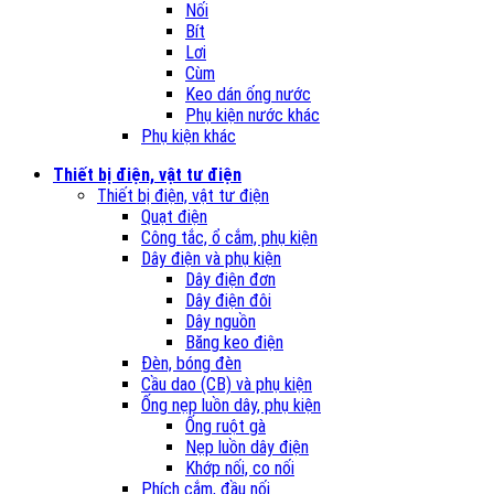
Nối
Bít
Lơi
Cùm
Keo dán ống nước
Phụ kiện nước khác
Phụ kiện khác
Thiết bị điện, vật tư điện
Thiết bị điện, vật tư điện
Quạt điện
Công tắc, ổ cắm, phụ kiện
Dây điện và phụ kiện
Dây điện đơn
Dây điện đôi
Dây nguồn
Băng keo điện
Đèn, bóng đèn
Cầu dao (CB) và phụ kiện
Ống nẹp luồn dây, phụ kiện
Ống ruột gà
Nẹp luồn dây điện
Khớp nối, co nối
Phích cắm, đầu nối