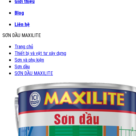
Giới thiệu
Blog
Liên hệ
SƠN DẦU MAXILITE
Trang chủ
Thiết bị và vật tư xây dựng
Sơn và phụ kiện
Sơn dầu
SƠN DẦU MAXILITE