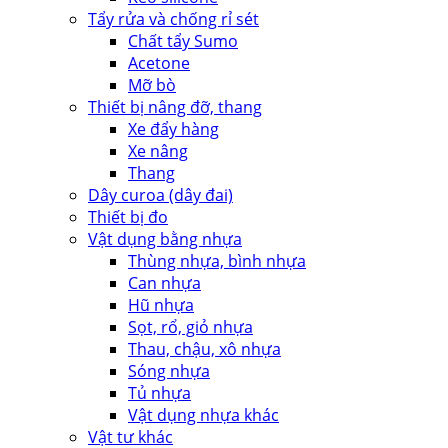
Tẩy rửa và chống rỉ sét
Chất tẩy Sumo
Acetone
Mỡ bò
Thiết bị nâng đỡ, thang
Xe đẩy hàng
Xe nâng
Thang
Dây curoa (dây đai)
Thiết bị đo
Vật dụng bằng nhựa
Thùng nhựa, bình nhựa
Can nhựa
Hũ nhựa
Sọt, rổ, giỏ nhựa
Thau, chậu, xô nhựa
Sóng nhựa
Tủ nhựa
Vật dụng nhựa khác
Vật tư khác