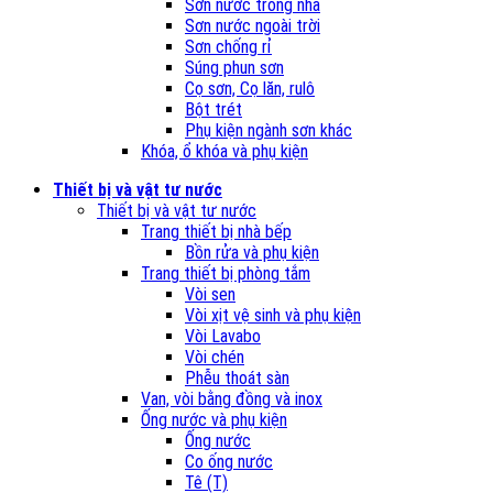
Sơn nước trong nhà
Sơn nước ngoài trời
Sơn chống rỉ
Súng phun sơn
Cọ sơn, Cọ lăn, rulô
Bột trét
Phụ kiện ngành sơn khác
Khóa, ổ khóa và phụ kiện
Thiết bị và vật tư nước
Thiết bị và vật tư nước
Trang thiết bị nhà bếp
Bồn rửa và phụ kiện
Trang thiết bị phòng tắm
Vòi sen
Vòi xịt vệ sinh và phụ kiện
Vòi Lavabo
Vòi chén
Phễu thoát sàn
Van, vòi bằng đồng và inox
Ống nước và phụ kiện
Ống nước
Co ống nước
Tê (T)