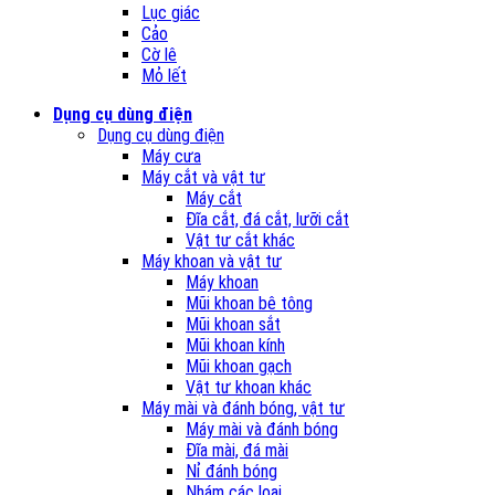
Lục giác
Cảo
Cờ lê
Mỏ lết
Dụng cụ dùng điện
Dụng cụ dùng điện
Máy cưa
Máy cắt và vật tư
Máy cắt
Đĩa cắt, đá cắt, lưỡi cắt
Vật tư cắt khác
Máy khoan và vật tư
Máy khoan
Mũi khoan bê tông
Mũi khoan sắt
Mũi khoan kính
Mũi khoan gạch
Vật tư khoan khác
Máy mài và đánh bóng, vật tư
Máy mài và đánh bóng
Đĩa mài, đá mài
Nỉ đánh bóng
Nhám các loại