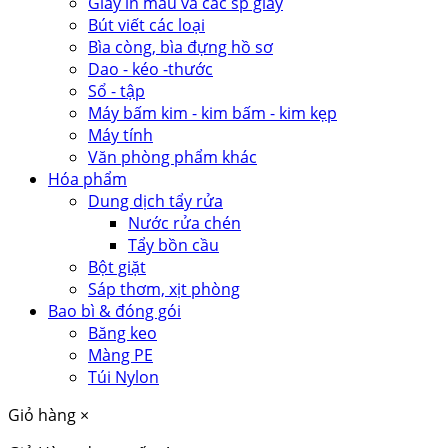
Giấy in màu và các sp giấy
Bút viết các loại
Bìa còng, bìa đựng hồ sơ
Dao - kéo -thước
Sổ - tập
Máy bấm kim - kim bấm - kim kẹp
Máy tính
Văn phòng phẩm khác
Hóa phẩm
Dung dịch tẩy rửa
Nước rửa chén
Tẩy bồn cầu
Bột giặt
Sáp thơm, xịt phòng
Bao bì & đóng gói
Băng keo
Màng PE
Túi Nylon
Giỏ hàng
×