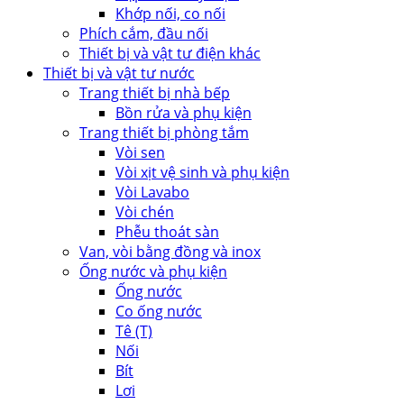
Khớp nối, co nối
Phích cắm, đầu nối
Thiết bị và vật tư điện khác
Thiết bị và vật tư nước
Trang thiết bị nhà bếp
Bồn rửa và phụ kiện
Trang thiết bị phòng tắm
Vòi sen
Vòi xịt vệ sinh và phụ kiện
Vòi Lavabo
Vòi chén
Phễu thoát sàn
Van, vòi bằng đồng và inox
Ống nước và phụ kiện
Ống nước
Co ống nước
Tê (T)
Nối
Bít
Lơi