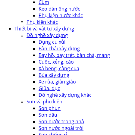
Cùm
Keo dán ống nước
Phụ kiện nước khác
Phụ kiện khác
Thiết bị và vật tư xây dựng
Đồ nghề xây dựng
Dụng cụ xủi
Bàn chải xây dựng
Bay hồ, bay trét, bàn chà, máng
Cuốc, xẻng, cào
Xà beng, càng cua
Búa xây dựng
Xe rùa, giàn giáo
Giũa, đục
Đồ nghề xây dựng khác
Sơn và phụ kiện
Sơn phun
Sơn dầu
Sơn nước trong nhà
Sơn nước ngoài trời
Sơn chống rỉ